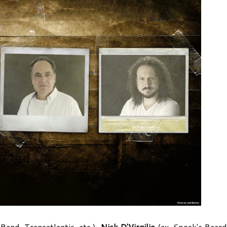
and, Transatlantic, etc.),
Nick D'Virgilio
(ex-Spock's Beard