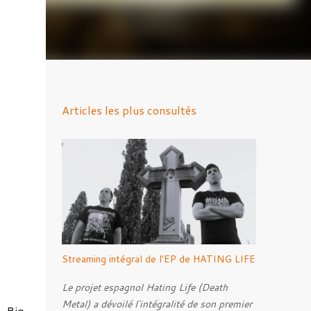
Articles les plus consultés
Streaming intégral de l'EP de HATING LIFE
Le projet espagnol Hating Life (Death
Metal) a dévoilé l'intégralité de son premier
, Big