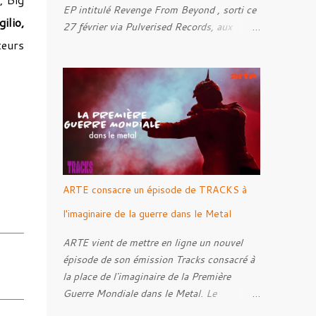
EP intitulé Revenge From Beyond , sorti ce
gilio,
27 février via Pulverised Records, aux
teurs
formats CD, vinyle et numérique.
Découvrez le ci-dessous. Il a été enregistré
et mixé par Santi et l'artwork a été réalisé
par Luxi Lahtinen. Tracklist: 01. Into The
Grave 02. The Eternal Embrace 03. A
Somber Night 04. Rebellion Against The
Vile 05. Revenge From Beyond 06. The
Sense Of Fear
ARTE consacre un épisode de TRACKS à
l'imaginaire de la guerre dans le Metal
ARTE vient de mettre en ligne un nouvel
épisode de son émission Tracks consacré à
la place de l'imaginaire de la Première
Guerre Mondiale dans le Metal. Le
reportage s'intéresse à la manière dont,