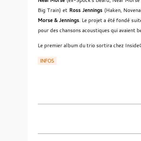
Big Train) et
Ross Jennings
(Haken, Novena
Morse & Jennings
. Le projet a été fondé su
pour des chansons acoustiques qui avaient be
Le premier album du trio sortira chez Inside
INFOS
C
o
m
m