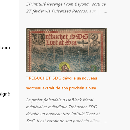
EP intitulé Revenge From Beyond , sorti ce
27 février via Pulverised Records, aux
formats CD, vinyle et numérique.
Découvrez le ci-dessous. Il a été enregistré
et mixé par Santi et l'artwork a été réalisé
par Luxi Lahtinen. Tracklist: 01. Into The
Grave 02. The Eternal Embrace 03. A
album
Somber Night 04. Rebellion Against The
Vile 05. Revenge From Beyond 06. The
Sense Of Fear
TRÉBUCHET SDG dévoile un nouveau
morceau extrait de son prochain album
 signé
Le projet finlandais d’UnBlack Metal
médiéval et mélodique Trébuchet SDG
dévoile un nouveau titre intitulé "Lost at
Sea". Il est extrait de son prochain album,
Darker Ages Ahead à paraître