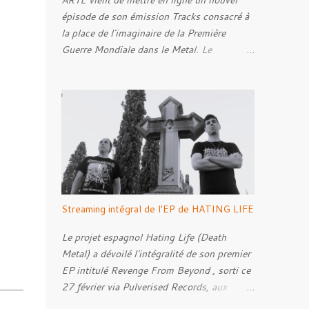
ARTE vient de mettre en ligne un nouvel
épisode de son émission Tracks consacré à
la place de l'imaginaire de la Première
Guerre Mondiale dans le Metal. Le
reportage s'intéresse à la manière dont,
depuis plusieurs décennies, le genre
s'empare des représentations de la Grande
Guerre, entre démarche mémorielle, regard
critique et fascination pour ses symboles.
Pour alimenter cette réflexion, Tracks est
allé à la rencontre de Noise ( Kanonenfieber
) et de Dmytro Kumar ( 1914 ), qui
reviennent sur leur intérêt pour la Première
Streaming intégral de l'EP de HATING LIFE
Guerre mondiale. Le documentaire donne
également la parole au producteur Kristian
Le projet espagnol Hating Life (Death
"Kohle" Kohlmannslehner, collaborateur de
Metal) a dévoilé l'intégralité de son premier
1914 , ainsi qu'à l'historien Ralf Raths,
EP intitulé Revenge From Beyond , sorti ce
directeur du Musée allemand des blindés de
27 février via Pulverised Records, aux
Munster, afin d'interroger plus largement la
formats CD, vinyle et numérique.