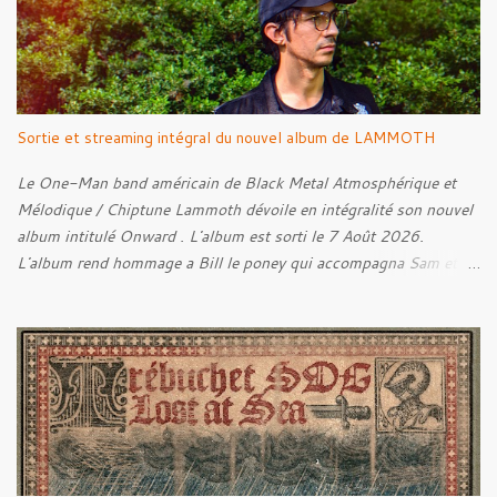
Sortie et streaming intégral du nouvel album de LAMMOTH
Le One-Man band américain de Black Metal Atmosphérique et
Mélodique / Chiptune Lammoth dévoile en intégralité son nouvel
album intitulé Onward . L'album est sorti le 7 Août 2026.
L'album rend hommage a Bill le poney qui accompagna Sam et
Frodon à Fondcombe, et à l'extérieur de la Porte-Ouest de la
Moria, Bill fut relâché dans la nature. Tracklist : 01. Poor Old
Half-Starved Pony 02. To Be Free (Bill) 03. A Gardener - 04:05
04. Farewell, Good Beast of Burden 05. A Fox Passing Through
the Woods on Business of Their Own 06. The Road to Bree 07.
We Were Born to Suffer 08. Horsethieving 09. A Final Parting
Onward de Lammoth