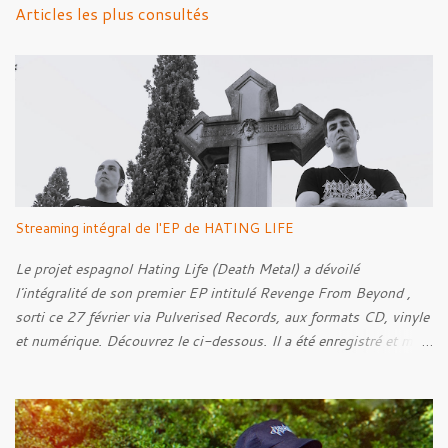
n
Articles les plus consultés
t
a
i
r
e
s
Streaming intégral de l'EP de HATING LIFE
Le projet espagnol Hating Life (Death Metal) a dévoilé
l'intégralité de son premier EP intitulé Revenge From Beyond ,
sorti ce 27 février via Pulverised Records, aux formats CD, vinyle
et numérique. Découvrez le ci-dessous. Il a été enregistré et mixé
par Santi et l'artwork a été réalisé par Luxi Lahtinen. Tracklist: 01.
Into The Grave 02. The Eternal Embrace 03. A Somber Night 04.
Rebellion Against The Vile 05. Revenge From Beyond 06. The
Sense Of Fear