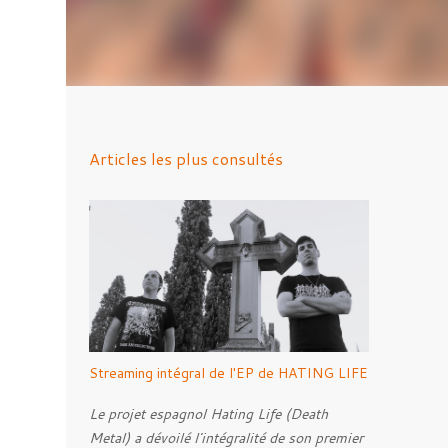
Articles les plus consultés
Streaming intégral de l'EP de HATING LIFE
Le projet espagnol Hating Life (Death
Metal) a dévoilé l'intégralité de son premier