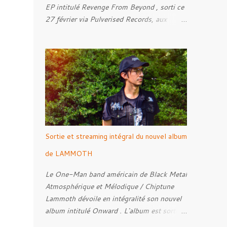
EP intitulé Revenge From Beyond , sorti ce
27 février via Pulverised Records, aux
formats CD, vinyle et numérique.
Découvrez le ci-dessous. Il a été enregistré
et mixé par Santi et l'artwork a été réalisé
par Luxi Lahtinen. Tracklist: 01. Into The
Grave 02. The Eternal Embrace 03. A
Somber Night 04. Rebellion Against The
-
Vile 05. Revenge From Beyond 06. The
Sense Of Fear
Sortie et streaming intégral du nouvel album
de LAMMOTH
Le One-Man band américain de Black Metal
Atmosphérique et Mélodique / Chiptune
Lammoth dévoile en intégralité son nouvel
album intitulé Onward . L'album est sorti le
7 Août 2026. L'album rend hommage a Bill