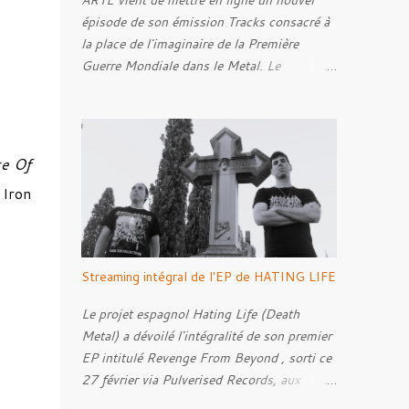
ARTE vient de mettre en ligne un nouvel
épisode de son émission Tracks consacré à
la place de l'imaginaire de la Première
Guerre Mondiale dans le Metal. Le
reportage s'intéresse à la manière dont,
depuis plusieurs décennies, le genre
s'empare des représentations de la Grande
Guerre, entre démarche mémorielle, regard
ce Of
critique et fascination pour ses symboles.
 Iron
Pour alimenter cette réflexion, Tracks est
allé à la rencontre de Noise ( Kanonenfieber
) et de Dmytro Kumar ( 1914 ), qui
reviennent sur leur intérêt pour la Première
Streaming intégral de l'EP de HATING LIFE
Guerre mondiale. Le documentaire donne
également la parole au producteur Kristian
Le projet espagnol Hating Life (Death
"Kohle" Kohlmannslehner, collaborateur de
Metal) a dévoilé l'intégralité de son premier
1914 , ainsi qu'à l'historien Ralf Raths,
EP intitulé Revenge From Beyond , sorti ce
directeur du Musée allemand des blindés de
27 février via Pulverised Records, aux
Munster, afin d'interroger plus largement la
formats CD, vinyle et numérique.