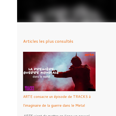
Articles les plus consultés
ARTE consacre un épisode de TRACKS à
l'imaginaire de la guerre dans le Metal