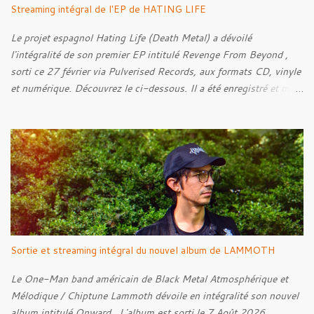
Streaming intégral de l'EP de HATING LIFE
Le projet espagnol Hating Life (Death Metal) a dévoilé
l'intégralité de son premier EP intitulé Revenge From Beyond ,
sorti ce 27 février via Pulverised Records, aux formats CD, vinyle
et numérique. Découvrez le ci-dessous. Il a été enregistré et mixé
par Santi et l'artwork a été réalisé par Luxi Lahtinen. Tracklist: 01.
Into The Grave 02. The Eternal Embrace 03. A Somber Night 04.
Rebellion Against The Vile 05. Revenge From Beyond 06. The
Sense Of Fear
Sortie et streaming intégral du nouvel album de LAMMOTH
Le One-Man band américain de Black Metal Atmosphérique et
Mélodique / Chiptune Lammoth dévoile en intégralité son nouvel
album intitulé Onward . L'album est sorti le 7 Août 2026.