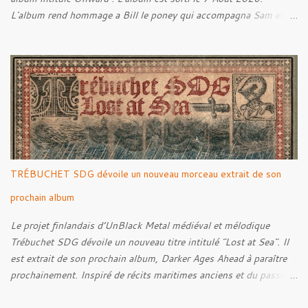
L'album rend hommage a Bill le poney qui accompagna Sam et
Frodon à Fondcombe, et à l'extérieur de la Porte-Ouest de la
Moria, Bill fut relâché dans la nature. Tracklist : 01. Poor Old
Half-Starved Pony 02. To Be Free (Bill) 03. A Gardener - 04:05
04. Farewell, Good Beast of Burden 05. A Fox Passing Through
the Woods on Business of Their Own 06. The Road to Bree 07.
We Were Born to Suffer 08. Horsethieving 09. A Final Parting
Onward de Lammoth
TRÉBUCHET SDG dévoile un nouveau morceau extrait de son
prochain album
Le projet finlandais d’UnBlack Metal médiéval et mélodique
Trébuchet SDG dévoile un nouveau titre intitulé "Lost at Sea". Il
est extrait de son prochain album, Darker Ages Ahead à paraître
prochainement. Inspiré de récits maritimes anciens et du passage
de l’Évangile selon Matthieu 14:30-33, le morceau met en scène