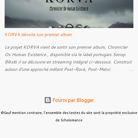
KORVA dévoile son premier album
Le projet KORVA vient de sortir son premier album, Chronicler
Ov Human Existence , disponible via le label portugais Sonop
Blδstδ il se découvre en streaming intégral ci-dessous. Construit
autour d'une approche mêlant Post-Rock, Post-Metal,
atmosphères Black Metal et textures éthérées, KORVA développe
un concept centré sur la figure du témoin silencieux. Celle-ci
prend la forme d'un corbeau blanc, présence rare qui observe
l'humanité, recueille ses histoires et conserve les traces de ce qui
Fourni par Blogger
pourrait autrement disparaître : blessures, souvenirs et
expériences individuelles. L'album aborde ainsi la solitude, le
©Sauf mention contraire, l'ensemble des textes du site sont la propriété exclusive
deuil, la connexion aux autres, la transformation et la recherche
de Scholomance
de sens. KORVA ne cherche pas à juger l'humanité mais à en
conserver la mémoire. Le nom du projet correspond par ailleurs