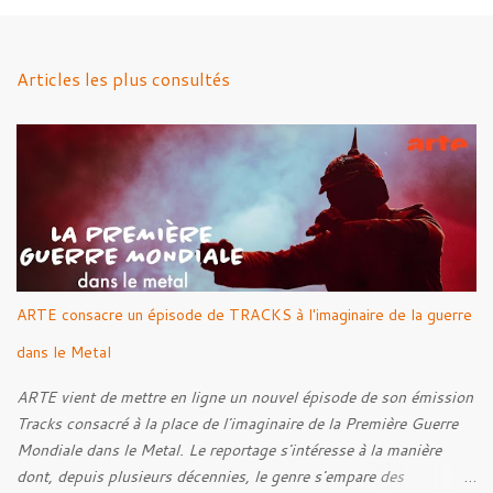
m
e
n
Articles les plus consultés
t
a
i
r
e
s
ARTE consacre un épisode de TRACKS à l'imaginaire de la guerre
dans le Metal
ARTE vient de mettre en ligne un nouvel épisode de son émission
Tracks consacré à la place de l'imaginaire de la Première Guerre
Mondiale dans le Metal. Le reportage s'intéresse à la manière
dont, depuis plusieurs décennies, le genre s'empare des