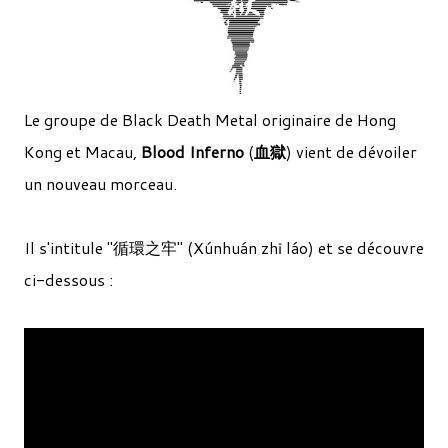
Le groupe de Black Death Metal originaire de Hong
Kong et Macau,
Blood Inferno
(
血獄
) vient de dévoiler
un nouveau morceau.
Il s'intitule "循環之牢" (Xúnhuán zhī láo) et se découvre
ci-dessous :