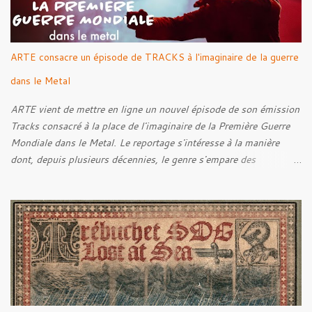
ARTE consacre un épisode de TRACKS à l'imaginaire de la guerre
dans le Metal
ARTE vient de mettre en ligne un nouvel épisode de son émission
Tracks consacré à la place de l'imaginaire de la Première Guerre
Mondiale dans le Metal. Le reportage s'intéresse à la manière
dont, depuis plusieurs décennies, le genre s'empare des
représentations de la Grande Guerre, entre démarche mémorielle,
regard critique et fascination pour ses symboles. Pour alimenter
cette réflexion, Tracks est allé à la rencontre de Noise (
Kanonenfieber ) et de Dmytro Kumar ( 1914 ), qui reviennent sur
leur intérêt pour la Première Guerre mondiale. Le documentaire
donne également la parole au producteur Kristian "Kohle"
Kohlmannslehner, collaborateur de 1914 , ainsi qu'à l'historien
Ralf Raths, directeur du Musée allemand des blindés de Munster,
afin d'interroger plus largement la place des images de guerre