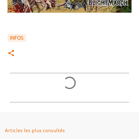
INFOS
C
o
m
m
e
n
Articles les plus consultés
t