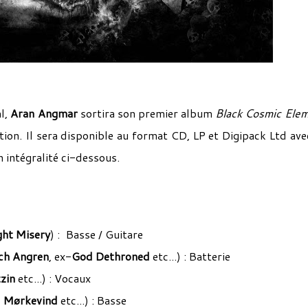
l,
Aran Angmar
sortira son premier album
Black Cosmic Ele
ion. Il sera disponible au format CD, LP et Digipack Ltd av
 intégralité ci-dessous.
ght Misery
) :
Basse / Guitare
ch Angren
, ex-
God Dethroned
etc...) : Batterie
tzin
etc...) : Vocaux
,
Mørkevind
etc...) :
Basse