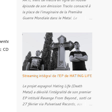
ARTE vient de mettre en ligne un nouvel
épisode de son émission Tracks consacré à
la place de l'imaginaire de la Première
Guerre Mondiale dans le Metal. Le
reportage s'intéresse à la manière dont,
depuis plusieurs décennies, le genre
s'empare des représentations de la Grande
ments
Guerre, entre démarche mémorielle, regard
critique et fascination pour ses symboles.
ec CD
Pour alimenter cette réflexion, Tracks est
allé à la rencontre de Noise ( Kanonenfieber
) et de Dmytro Kumar ( 1914 ), qui
reviennent sur leur intérêt pour la Première
Streaming intégral de l'EP de HATING LIFE
Guerre mondiale. Le documentaire donne
également la parole au producteur Kristian
Le projet espagnol Hating Life (Death
"Kohle" Kohlmannslehner, collaborateur de
Metal) a dévoilé l'intégralité de son premier
1914 , ainsi qu'à l'historien Ralf Raths,
EP intitulé Revenge From Beyond , sorti ce
directeur du Musée allemand des blindés de
27 février via Pulverised Records, aux
Munster, afin d'interroger plus largement la
formats CD, vinyle et numérique.