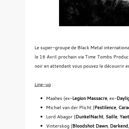
Le super-groupe de Black Metal internationa
le 16 Avril prochain via Time Tombs Product
noir en attendant vous pouvez le découvrir en
Line-up
:
Maahes (ex-
Legion Massacre
, ex-
Dayli
Michiel van der Plicht (
Pestilence
,
Cara
Lord Abagor (
DunkelNacht
,
Saille
,
Yao
Vinterskog (
Bloodshot Dawn
,
Darkend