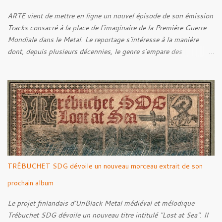
ARTE vient de mettre en ligne un nouvel épisode de son émission
Tracks consacré à la place de l'imaginaire de la Première Guerre
Mondiale dans le Metal. Le reportage s'intéresse à la manière
dont, depuis plusieurs décennies, le genre s'empare des
représentations de la Grande Guerre, entre démarche mémorielle,
regard critique et fascination pour ses symboles. Pour alimenter
cette réflexion, Tracks est allé à la rencontre de Noise (
Kanonenfieber ) et de Dmytro Kumar ( 1914 ), qui reviennent sur
leur intérêt pour la Première Guerre mondiale. Le documentaire
donne également la parole au producteur Kristian "Kohle"
Kohlmannslehner, collaborateur de 1914 , ainsi qu'à l'historien
Ralf Raths, directeur du Musée allemand des blindés de Munster,
afin d'interroger plus largement la place des images de guerre
TRÉBUCHET SDG dévoile un nouveau morceau extrait de son
dans l'esthétique et l'imaginaire du Metal. Le reportage est à
découvrir ci-dessous :
prochain album
Le projet finlandais d’UnBlack Metal médiéval et mélodique
Trébuchet SDG dévoile un nouveau titre intitulé "Lost at Sea". Il