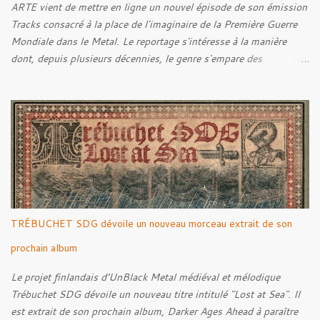
ARTE vient de mettre en ligne un nouvel épisode de son émission
Tracks consacré à la place de l'imaginaire de la Première Guerre
Mondiale dans le Metal. Le reportage s'intéresse à la manière
dont, depuis plusieurs décennies, le genre s'empare des
représentations de la Grande Guerre, entre démarche mémorielle,
regard critique et fascination pour ses symboles. Pour alimenter
cette réflexion, Tracks est allé à la rencontre de Noise (
Kanonenfieber ) et de Dmytro Kumar ( 1914 ), qui reviennent sur
leur intérêt pour la Première Guerre mondiale. Le documentaire
donne également la parole au producteur Kristian "Kohle"
Kohlmannslehner, collaborateur de 1914 , ainsi qu'à l'historien
Ralf Raths, directeur du Musée allemand des blindés de Munster,
afin d'interroger plus largement la place des images de guerre
TRÉBUCHET SDG dévoile un nouveau morceau extrait de son
dans l'esthétique et l'imaginaire du Metal. Le reportage est à
découvrir ci-dessous :
prochain album
Le projet finlandais d’UnBlack Metal médiéval et mélodique
Trébuchet SDG dévoile un nouveau titre intitulé "Lost at Sea". Il
est extrait de son prochain album, Darker Ages Ahead à paraître