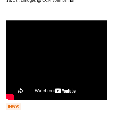
18/12 : Limoges @ CCM John Lennon
INFOS