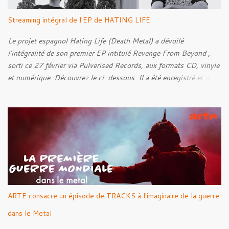
Streaming intégral de l'EP de HATING LIFE
Le projet espagnol Hating Life (Death Metal) a dévoilé
l'intégralité de son premier EP intitulé Revenge From Beyond ,
sorti ce 27 février via Pulverised Records, aux formats CD, vinyle
et numérique. Découvrez le ci-dessous. Il a été enregistré et mixé
par Santi et l'artwork a été réalisé par Luxi Lahtinen. Tracklist: 01.
Into The Grave 02. The Eternal Embrace 03. A Somber Night 04.
Rebellion Against The Vile 05. Revenge From Beyond 06. The
Sense Of Fear
ARTE consacre un épisode de TRACKS à l'imaginaire de la guerre
dans le Metal