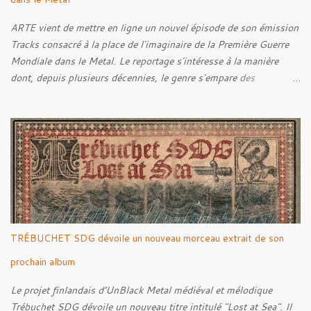
ARTE vient de mettre en ligne un nouvel épisode de son émission
Tracks consacré à la place de l'imaginaire de la Première Guerre
Mondiale dans le Metal. Le reportage s'intéresse à la manière
dont, depuis plusieurs décennies, le genre s'empare des
représentations de la Grande Guerre, entre démarche mémorielle,
regard critique et fascination pour ses symboles. Pour alimenter
cette réflexion, Tracks est allé à la rencontre de Noise (
Kanonenfieber ) et de Dmytro Kumar ( 1914 ), qui reviennent sur
leur intérêt pour la Première Guerre mondiale. Le documentaire
donne également la parole au producteur Kristian "Kohle"
Kohlmannslehner, collaborateur de 1914 , ainsi qu'à l'historien
Ralf Raths, directeur du Musée allemand des blindés de Munster,
afin d'interroger plus largement la place des images de guerre
TRÉBUCHET SDG dévoile un nouveau morceau extrait de son
dans l'esthétique et l'imaginaire du Metal. Le reportage est à
découvrir ci-dessous :
prochain album
Le projet finlandais d’UnBlack Metal médiéval et mélodique
Trébuchet SDG dévoile un nouveau titre intitulé "Lost at Sea". Il