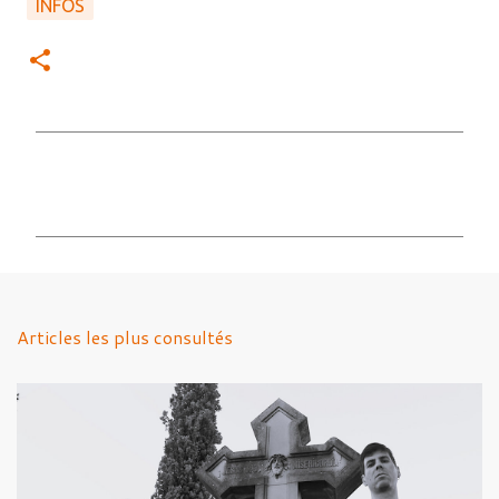
INFOS
C
o
m
m
e
n
Articles les plus consultés
t
a
i
r
e