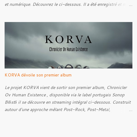
et numérique. Découvrez le ci-dessous. Il a été enregistré et mixé
par Santi et l'artwork a été réalisé par Luxi Lahtinen. Tracklist: 01.
Into The Grave 02. The Eternal Embrace 03. A Somber Night 04.
Rebellion Against The Vile 05. Revenge From Beyond 06. The
Sense Of Fear
KORVA dévoile son premier album
Le projet KORVA vient de sortir son premier album, Chronicler
Ov Human Existence , disponible via le label portugais Sonop
Blδstδ il se découvre en streaming intégral ci-dessous. Construit
autour d'une approche mêlant Post-Rock, Post-Metal,
atmosphères Black Metal et textures éthérées, KORVA développe
un concept centré sur la figure du témoin silencieux. Celle-ci
prend la forme d'un corbeau blanc, présence rare qui observe