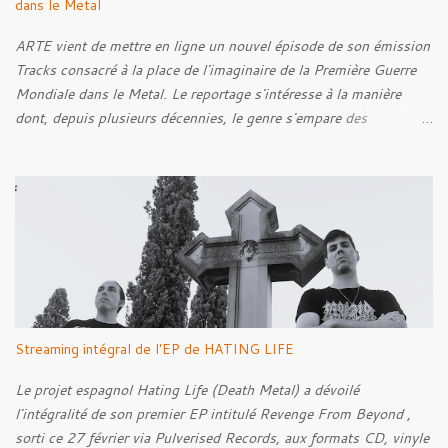
dans le Metal
ARTE vient de mettre en ligne un nouvel épisode de son émission
Tracks consacré à la place de l'imaginaire de la Première Guerre
Mondiale dans le Metal. Le reportage s'intéresse à la manière
dont, depuis plusieurs décennies, le genre s'empare des
représentations de la Grande Guerre, entre démarche mémorielle,
regard critique et fascination pour ses symboles. Pour alimenter
cette réflexion, Tracks est allé à la rencontre de Noise (
Kanonenfieber ) et de Dmytro Kumar ( 1914 ), qui reviennent sur
leur intérêt pour la Première Guerre mondiale. Le documentaire
donne également la parole au producteur Kristian "Kohle"
Kohlmannslehner, collaborateur de 1914 , ainsi qu'à l'historien
Ralf Raths, directeur du Musée allemand des blindés de Munster,
afin d'interroger plus largement la place des images de guerre
Streaming intégral de l'EP de HATING LIFE
dans l'esthétique et l'imaginaire du Metal. Le reportage est à
découvrir ci-dessous :
Le projet espagnol Hating Life (Death Metal) a dévoilé
l'intégralité de son premier EP intitulé Revenge From Beyond ,
sorti ce 27 février via Pulverised Records, aux formats CD, vinyle