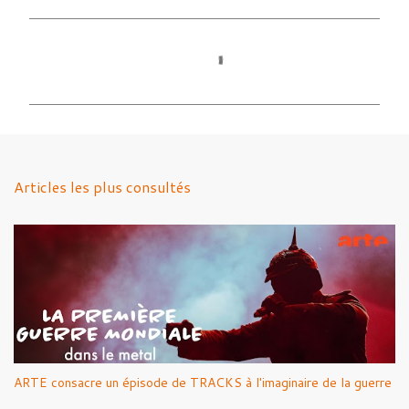
C
o
m
m
e
n
Articles les plus consultés
t
a
i
r
e
s
ARTE consacre un épisode de TRACKS à l'imaginaire de la guerre