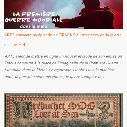
ARTE consacre un épisode de TRACKS à l'imaginaire de la guerre
dans le Metal
ARTE vient de mettre en ligne un nouvel épisode de son émission
Tracks consacré à la place de l'imaginaire de la Première Guerre
Mondiale dans le Metal. Le reportage s'intéresse à la manière
dont, depuis plusieurs décennies, le genre s'empare des
représentations de la Grande Guerre, entre démarche mémorielle,
regard critique et fascination pour ses symboles. Pour alimenter
cette réflexion, Tracks est allé à la rencontre de Noise (
Kanonenfieber ) et de Dmytro Kumar ( 1914 ), qui reviennent sur
leur intérêt pour la Première Guerre mondiale. Le documentaire
donne également la parole au producteur Kristian "Kohle"
Kohlmannslehner, collaborateur de 1914 , ainsi qu'à l'historien