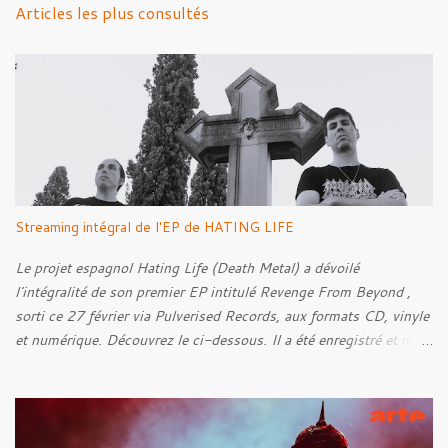
n
Articles les plus consultés
t
a
i
r
e
s
Streaming intégral de l'EP de HATING LIFE
Le projet espagnol Hating Life (Death Metal) a dévoilé
l'intégralité de son premier EP intitulé Revenge From Beyond ,
sorti ce 27 février via Pulverised Records, aux formats CD, vinyle
et numérique. Découvrez le ci-dessous. Il a été enregistré et mixé
par Santi et l'artwork a été réalisé par Luxi Lahtinen. Tracklist: 01.
Into The Grave 02. The Eternal Embrace 03. A Somber Night 04.
Rebellion Against The Vile 05. Revenge From Beyond 06. The
Sense Of Fear