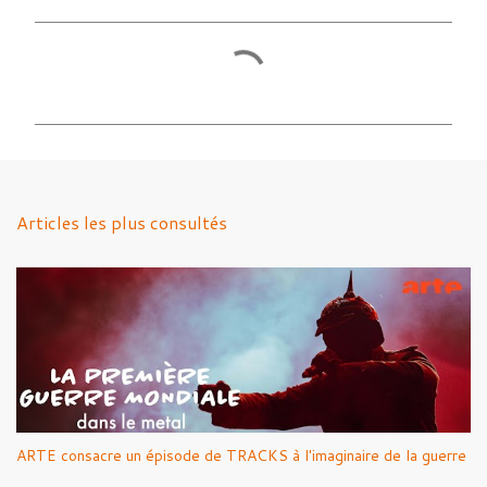
C
o
m
m
e
n
Articles les plus consultés
t
a
i
r
e
s
ARTE consacre un épisode de TRACKS à l'imaginaire de la guerre