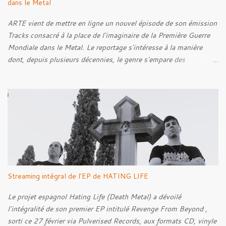
dans le Metal
ARTE vient de mettre en ligne un nouvel épisode de son émission
Tracks consacré à la place de l'imaginaire de la Première Guerre
Mondiale dans le Metal. Le reportage s'intéresse à la manière
dont, depuis plusieurs décennies, le genre s'empare des
représentations de la Grande Guerre, entre démarche mémorielle,
regard critique et fascination pour ses symboles. Pour alimenter
cette réflexion, Tracks est allé à la rencontre de Noise (
Kanonenfieber ) et de Dmytro Kumar ( 1914 ), qui reviennent sur
leur intérêt pour la Première Guerre mondiale. Le documentaire
donne également la parole au producteur Kristian "Kohle"
Kohlmannslehner, collaborateur de 1914 , ainsi qu'à l'historien
Ralf Raths, directeur du Musée allemand des blindés de Munster,
afin d'interroger plus largement la place des images de guerre
Streaming intégral de l'EP de HATING LIFE
dans l'esthétique et l'imaginaire du Metal. Le reportage est à
découvrir ci-dessous :
Le projet espagnol Hating Life (Death Metal) a dévoilé
l'intégralité de son premier EP intitulé Revenge From Beyond ,
sorti ce 27 février via Pulverised Records, aux formats CD, vinyle