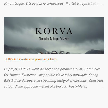
et numérique. Découvrez le ci-dessous. Il a été enregistré et mixé
par Santi et l'artwork a été réalisé par Luxi Lahtinen. Tracklist: 01.
Into The Grave 02. The Eternal Embrace 03. A Somber Night 04.
Rebellion Against The Vile 05. Revenge From Beyond 06. The
Sense Of Fear
KORVA dévoile son premier album
Le projet KORVA vient de sortir son premier album, Chronicler
Ov Human Existence , disponible via le label portugais Sonop
Blδstδ il se découvre en streaming intégral ci-dessous. Construit
autour d'une approche mêlant Post-Rock, Post-Metal,
atmosphères Black Metal et textures éthérées, KORVA développe
un concept centré sur la figure du témoin silencieux. Celle-ci
prend la forme d'un corbeau blanc, présence rare qui observe