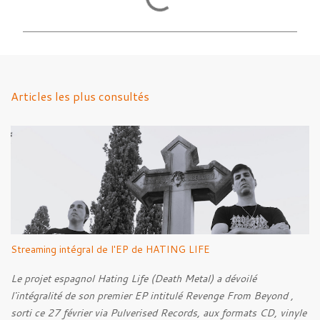
o
m
m
e
n
Articles les plus consultés
t
a
i
r
e
s
Streaming intégral de l'EP de HATING LIFE
Le projet espagnol Hating Life (Death Metal) a dévoilé
l'intégralité de son premier EP intitulé Revenge From Beyond ,
sorti ce 27 février via Pulverised Records, aux formats CD, vinyle