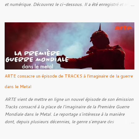
et numérique. Découvrez le ci-dessous. Il a été enregistré et mixé
par Santi et l'artwork a été réalisé par Luxi Lahtinen. Tracklist: 01.
Into The Grave 02. The Eternal Embrace 03. A Somber Night 04.
Rebellion Against The Vile 05. Revenge From Beyond 06. The
Sense Of Fear
ARTE consacre un épisode de TRACKS à l'imaginaire de la guerre
dans le Metal
ARTE vient de mettre en ligne un nouvel épisode de son émission
Tracks consacré à la place de l'imaginaire de la Première Guerre
Mondiale dans le Metal. Le reportage s'intéresse à la manière
dont, depuis plusieurs décennies, le genre s'empare des
représentations de la Grande Guerre, entre démarche mémorielle,
regard critique et fascination pour ses symboles. Pour alimenter