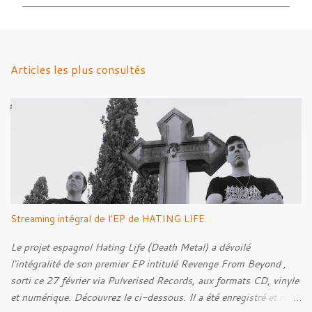
m
m
e
n
Articles les plus consultés
t
a
i
r
e
s
Streaming intégral de l'EP de HATING LIFE
Le projet espagnol Hating Life (Death Metal) a dévoilé
l'intégralité de son premier EP intitulé Revenge From Beyond ,
sorti ce 27 février via Pulverised Records, aux formats CD, vinyle
et numérique. Découvrez le ci-dessous. Il a été enregistré et mixé