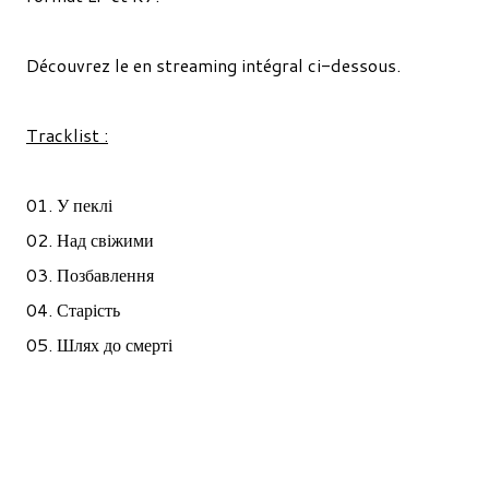
Découvrez le en streaming intégral ci-dessous.
Tracklist :
01. У пеклі
02. Над свіжими
03. Позбавлення
04. Старість
05. Шлях до смерті