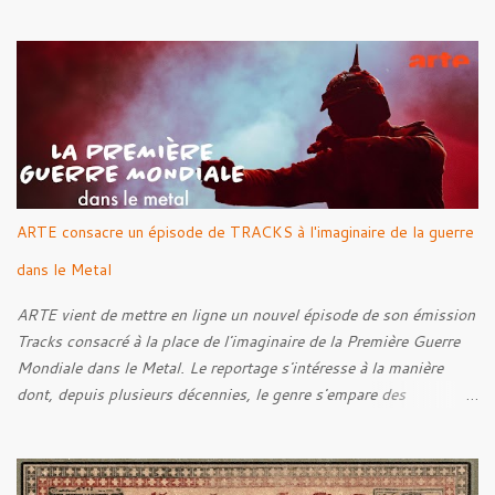
par Santi et l'artwork a été réalisé par Luxi Lahtinen. Tracklist: 01.
Into The Grave 02. The Eternal Embrace 03. A Somber Night 04.
Rebellion Against The Vile 05. Revenge From Beyond 06. The
Sense Of Fear
ARTE consacre un épisode de TRACKS à l'imaginaire de la guerre
dans le Metal
ARTE vient de mettre en ligne un nouvel épisode de son émission
Tracks consacré à la place de l'imaginaire de la Première Guerre
Mondiale dans le Metal. Le reportage s'intéresse à la manière
dont, depuis plusieurs décennies, le genre s'empare des
représentations de la Grande Guerre, entre démarche mémorielle,
regard critique et fascination pour ses symboles. Pour alimenter
cette réflexion, Tracks est allé à la rencontre de Noise (