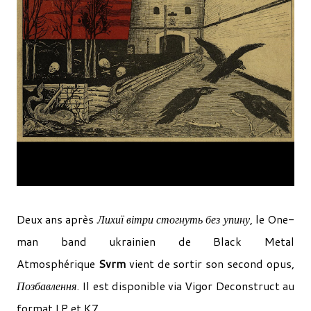
Deux ans après
Лихиї вітри стогнуть без упину
, le One-
man band ukrainien de Black Metal
Atmosphérique
Svrm
vient de sortir son second opus,
Позбавлення
. Il est disponible via Vigor Deconstruct au
format LP et K7.