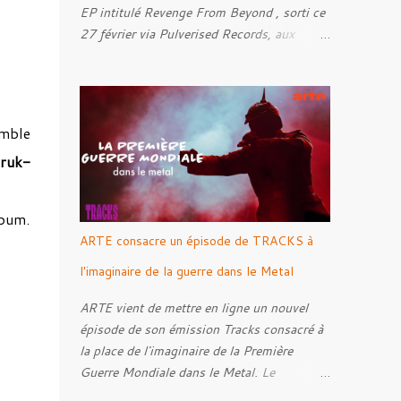
EP intitulé Revenge From Beyond , sorti ce
27 février via Pulverised Records, aux
formats CD, vinyle et numérique.
Découvrez le ci-dessous. Il a été enregistré
et mixé par Santi et l'artwork a été réalisé
par Luxi Lahtinen. Tracklist: 01. Into The
mble
Grave 02. The Eternal Embrace 03. A
ruk-
Somber Night 04. Rebellion Against The
Vile 05. Revenge From Beyond 06. The
Sense Of Fear
lbum.
ARTE consacre un épisode de TRACKS à
l'imaginaire de la guerre dans le Metal
ARTE vient de mettre en ligne un nouvel
épisode de son émission Tracks consacré à
la place de l'imaginaire de la Première
Guerre Mondiale dans le Metal. Le
reportage s'intéresse à la manière dont,