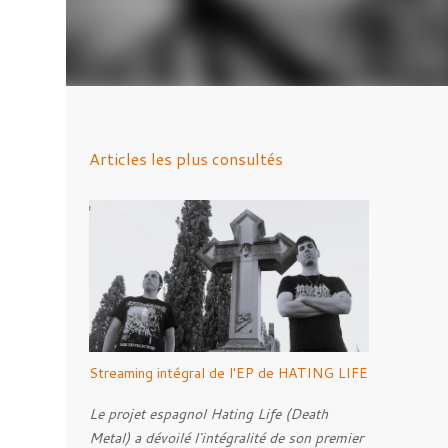
Articles les plus consultés
Streaming intégral de l'EP de HATING LIFE
Le projet espagnol Hating Life (Death
Metal) a dévoilé l'intégralité de son premier