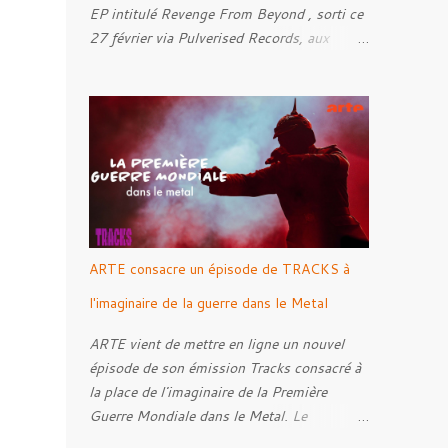
EP intitulé Revenge From Beyond , sorti ce
27 février via Pulverised Records, aux
formats CD, vinyle et numérique.
Découvrez le ci-dessous. Il a été enregistré
et mixé par Santi et l'artwork a été réalisé
par Luxi Lahtinen. Tracklist: 01. Into The
Grave 02. The Eternal Embrace 03. A
Somber Night 04. Rebellion Against The
Vile 05. Revenge From Beyond 06. The
Sense Of Fear
ARTE consacre un épisode de TRACKS à
l'imaginaire de la guerre dans le Metal
ARTE vient de mettre en ligne un nouvel
épisode de son émission Tracks consacré à
la place de l'imaginaire de la Première
Guerre Mondiale dans le Metal. Le
reportage s'intéresse à la manière dont,