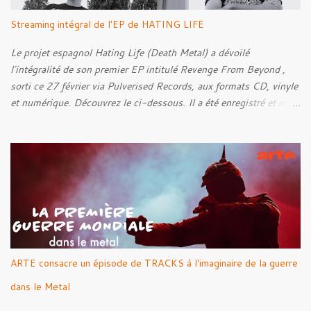
Streaming intégral de l'EP de HATING LIFE
Le projet espagnol Hating Life (Death Metal) a dévoilé
l'intégralité de son premier EP intitulé Revenge From Beyond ,
sorti ce 27 février via Pulverised Records, aux formats CD, vinyle
et numérique. Découvrez le ci-dessous. Il a été enregistré et mixé
par Santi et l'artwork a été réalisé par Luxi Lahtinen. Tracklist: 01.
Into The Grave 02. The Eternal Embrace 03. A Somber Night 04.
Rebellion Against The Vile 05. Revenge From Beyond 06. The
Sense Of Fear
ARTE consacre un épisode de TRACKS à l'imaginaire de la guerre
dans le Metal