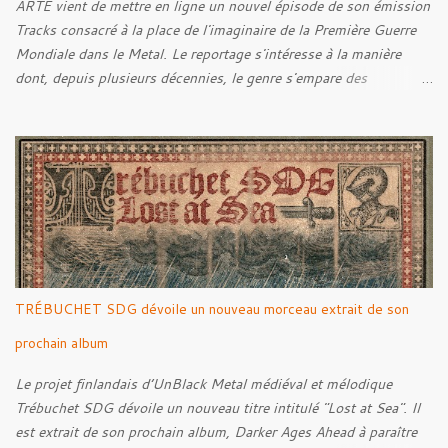
ARTE vient de mettre en ligne un nouvel épisode de son émission
Tracks consacré à la place de l'imaginaire de la Première Guerre
Mondiale dans le Metal. Le reportage s'intéresse à la manière
dont, depuis plusieurs décennies, le genre s'empare des
représentations de la Grande Guerre, entre démarche mémorielle,
regard critique et fascination pour ses symboles. Pour alimenter
cette réflexion, Tracks est allé à la rencontre de Noise (
Kanonenfieber ) et de Dmytro Kumar ( 1914 ), qui reviennent sur
leur intérêt pour la Première Guerre mondiale. Le documentaire
donne également la parole au producteur Kristian "Kohle"
Kohlmannslehner, collaborateur de 1914 , ainsi qu'à l'historien
Ralf Raths, directeur du Musée allemand des blindés de Munster,
afin d'interroger plus largement la place des images de guerre
TRÉBUCHET SDG dévoile un nouveau morceau extrait de son
dans l'esthétique et l'imaginaire du Metal. Le reportage est à
découvrir ci-dessous :
prochain album
Le projet finlandais d’UnBlack Metal médiéval et mélodique
Trébuchet SDG dévoile un nouveau titre intitulé "Lost at Sea". Il
est extrait de son prochain album, Darker Ages Ahead à paraître