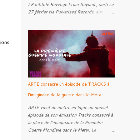
EP intitulé Revenge From Beyond , sorti ce
27 février via Pulverised Records, aux
formats CD, vinyle et numérique.
Découvrez le ci-dessous. Il a été enregistré
et mixé par Santi et l'artwork a été réalisé
ions.
par Luxi Lahtinen. Tracklist: 01. Into The
Grave 02. The Eternal Embrace 03. A
Somber Night 04. Rebellion Against The
Vile 05. Revenge From Beyond 06. The
Sense Of Fear
ARTE consacre un épisode de TRACKS à
l'imaginaire de la guerre dans le Metal
ARTE vient de mettre en ligne un nouvel
épisode de son émission Tracks consacré à
la place de l'imaginaire de la Première
Guerre Mondiale dans le Metal. Le
reportage s'intéresse à la manière dont,