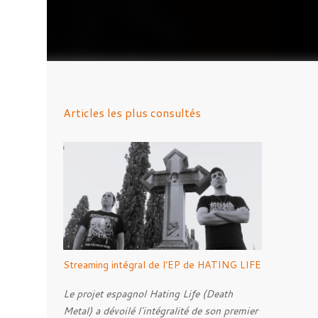
Articles les plus consultés
Streaming intégral de l'EP de HATING LIFE
Le projet espagnol Hating Life (Death
Metal) a dévoilé l'intégralité de son premier