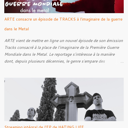
s
ARTE consacre un épisode de TRACKS à l'imaginaire de la guerre
dans le Metal
ARTE vient de mettre en ligne un nouvel épisode de son émission
Tracks consacré à la place de l'imaginaire de la Première Guerre
Mondiale dans le Metal. Le reportage s'intéresse à la manière
dont, depuis plusieurs décennies, le genre s'empare des
représentations de la Grande Guerre, entre démarche mémorielle,
regard critique et fascination pour ses symboles. Pour alimenter
cette réflexion, Tracks est allé à la rencontre de Noise (
Kanonenfieber ) et de Dmytro Kumar ( 1914 ), qui reviennent sur
leur intérêt pour la Première Guerre mondiale. Le documentaire
donne également la parole au producteur Kristian "Kohle"
Kohlmannslehner, collaborateur de 1914 , ainsi qu'à l'historien
Ralf Raths, directeur du Musée allemand des blindés de Munster,
afin d'interroger plus largement la place des images de guerre
Streaming intégral de l'EP de HATING LIFE