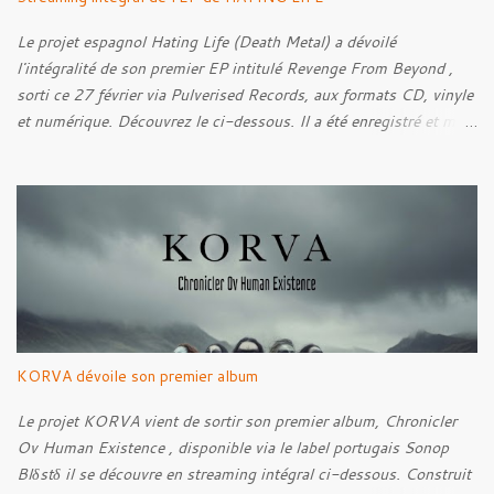
dans l'esthétique et l'imaginaire du Metal. Le reportage est à
découvrir ci-dessous :
Le projet espagnol Hating Life (Death Metal) a dévoilé
l'intégralité de son premier EP intitulé Revenge From Beyond ,
sorti ce 27 février via Pulverised Records, aux formats CD, vinyle
et numérique. Découvrez le ci-dessous. Il a été enregistré et mixé
par Santi et l'artwork a été réalisé par Luxi Lahtinen. Tracklist: 01.
Into The Grave 02. The Eternal Embrace 03. A Somber Night 04.
Rebellion Against The Vile 05. Revenge From Beyond 06. The
Sense Of Fear
KORVA dévoile son premier album
Le projet KORVA vient de sortir son premier album, Chronicler
Ov Human Existence , disponible via le label portugais Sonop
Blδstδ il se découvre en streaming intégral ci-dessous. Construit