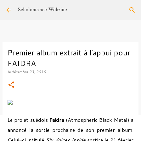
Accéder au contenu principal
Scholomance Webzine
Premier album extrait à l'appui pour
FAIDRA
le
décembre 23, 2019
Le projet suédois
Faidra
(Atmospheric Black Metal) a
annoncé la sortie prochaine de son premier album.
Celui-ci intitulé
Six Voices Inside
sortira le 21 février