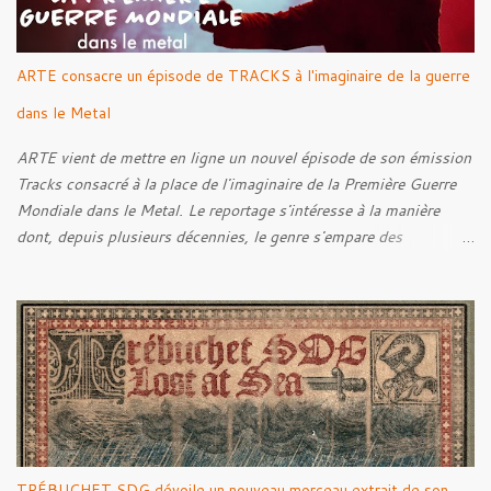
ARTE consacre un épisode de TRACKS à l'imaginaire de la guerre
dans le Metal
ARTE vient de mettre en ligne un nouvel épisode de son émission
Tracks consacré à la place de l'imaginaire de la Première Guerre
Mondiale dans le Metal. Le reportage s'intéresse à la manière
dont, depuis plusieurs décennies, le genre s'empare des
représentations de la Grande Guerre, entre démarche mémorielle,
regard critique et fascination pour ses symboles. Pour alimenter
cette réflexion, Tracks est allé à la rencontre de Noise (
Kanonenfieber ) et de Dmytro Kumar ( 1914 ), qui reviennent sur
leur intérêt pour la Première Guerre mondiale. Le documentaire
donne également la parole au producteur Kristian "Kohle"
Kohlmannslehner, collaborateur de 1914 , ainsi qu'à l'historien
Ralf Raths, directeur du Musée allemand des blindés de Munster,
afin d'interroger plus largement la place des images de guerre
TRÉBUCHET SDG dévoile un nouveau morceau extrait de son