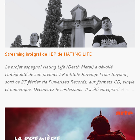
a
i
r
e
s
Streaming intégral de l'EP de HATING LIFE
Le projet espagnol Hating Life (Death Metal) a dévoilé
l'intégralité de son premier EP intitulé Revenge From Beyond ,
sorti ce 27 février via Pulverised Records, aux formats CD, vinyle
et numérique. Découvrez le ci-dessous. Il a été enregistré et mixé
par Santi et l'artwork a été réalisé par Luxi Lahtinen. Tracklist: 01.
Into The Grave 02. The Eternal Embrace 03. A Somber Night 04.
Rebellion Against The Vile 05. Revenge From Beyond 06. The
Sense Of Fear