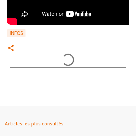
INFOS
C
o
m
m
e
n
Articles les plus consultés
t