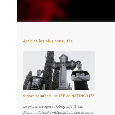
Articles les plus consultés
Streaming intégral de l'EP de HATING LIFE
Le projet espagnol Hating Life (Death
Metal) a dévoilé l'intégralité de son premier