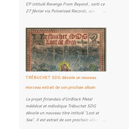
EP intitulé Revenge From Beyond , sorti ce
27 février via Pulverised Records, aux
formats CD, vinyle et numérique.
Découvrez le ci-dessous. Il a été enregistré
et mixé par Santi et l'artwork a été réalisé
par Luxi Lahtinen. Tracklist: 01. Into The
Grave 02. The Eternal Embrace 03. A
Somber Night 04. Rebellion Against The
Vile 05. Revenge From Beyond 06. The
Sense Of Fear
TRÉBUCHET SDG dévoile un nouveau
morceau extrait de son prochain album
Le projet finlandais d’UnBlack Metal
médiéval et mélodique Trébuchet SDG
dévoile un nouveau titre intitulé "Lost at
Sea". Il est extrait de son prochain album,
Darker Ages Ahead à paraître