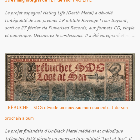
Streaming intégral de l'EP de HATING LIFE
Le projet espagnol Hating Life (Death Metal) a dévoilé
l'intégralité de son premier EP intitulé Revenge From Beyond ,
sorti ce 27 février via Pulverised Records, aux formats CD, vinyle
et numérique. Découvrez le ci-dessous. Il a été enregistré et mixé
par Santi et l'artwork a été réalisé par Luxi Lahtinen. Tracklist: 01.
Into The Grave 02. The Eternal Embrace 03. A Somber Night 04.
Rebellion Against The Vile 05. Revenge From Beyond 06. The
Sense Of Fear
TRÉBUCHET SDG dévoile un nouveau morceau extrait de son
prochain album
Le projet finlandais d’UnBlack Metal médiéval et mélodique
Trébuchet SDG dévoile un nouveau titre intitulé "Lost at Sea". Il