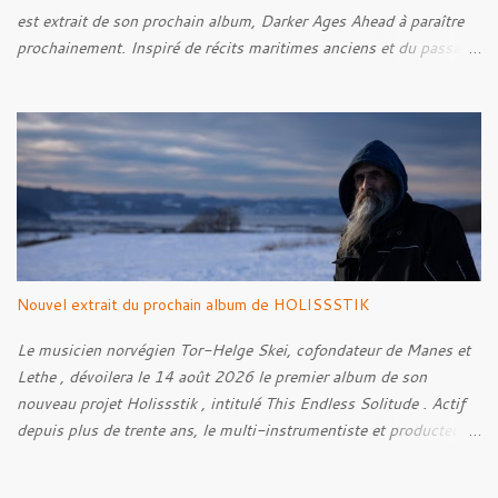
est extrait de son prochain album, Darker Ages Ahead à paraître
prochainement. Inspiré de récits maritimes anciens et du passage
de l’Évangile selon Matthieu 14:30-33, le morceau met en scène
un marin confronté à une tempête et à la perspective de la mort.
Derrière cette imagerie, le groupe développe un propos autour de
la persévérance et de l’espoir face aux épreuves, alors que le
personnage finit par retrouver la force de continuer malgré les
ténèbres qui l’entourent.
Nouvel extrait du prochain album de HOLISSSTIK
Le musicien norvégien Tor-Helge Skei, cofondateur de Manes et
Lethe , dévoilera le 14 août 2026 le premier album de son
nouveau projet Holissstik , intitulé This Endless Solitude . Actif
depuis plus de trente ans, le multi-instrumentiste et producteur
poursuit son exploration des musiques extrêmes et
expérimentales avec un album qui mêle Black Metal, Doom, Trip-