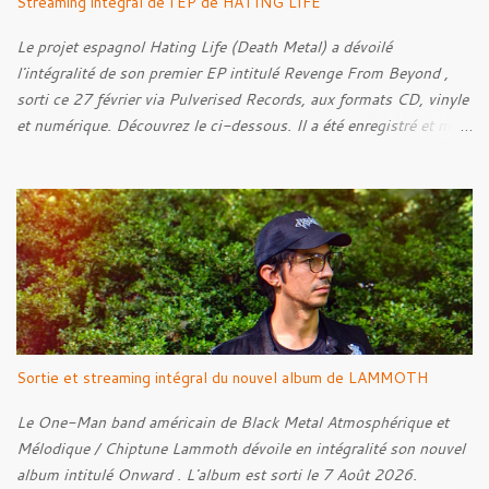
Streaming intégral de l'EP de HATING LIFE
Le projet espagnol Hating Life (Death Metal) a dévoilé
l'intégralité de son premier EP intitulé Revenge From Beyond ,
sorti ce 27 février via Pulverised Records, aux formats CD, vinyle
et numérique. Découvrez le ci-dessous. Il a été enregistré et mixé
par Santi et l'artwork a été réalisé par Luxi Lahtinen. Tracklist: 01.
Into The Grave 02. The Eternal Embrace 03. A Somber Night 04.
Rebellion Against The Vile 05. Revenge From Beyond 06. The
Sense Of Fear
Sortie et streaming intégral du nouvel album de LAMMOTH
Le One-Man band américain de Black Metal Atmosphérique et
Mélodique / Chiptune Lammoth dévoile en intégralité son nouvel
album intitulé Onward . L'album est sorti le 7 Août 2026.