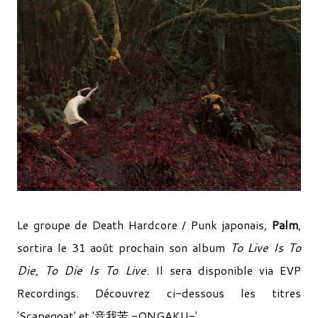
Le groupe de Death Hardcore / Punk japonais,
Palm
,
sortira le 31 août prochain son album
To Live Is To
Die, To Die Is To Live
. Il sera disponible via EVP
Recordings. Découvrez ci-dessous les titres
'Scapegoat' et '音我苦 -ONGAKU-'.