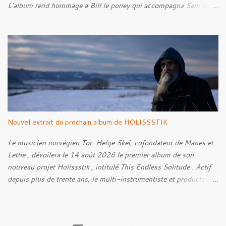
L'album rend hommage a Bill le poney qui accompagna Sam et
Frodon à Fondcombe, et à l'extérieur de la Porte-Ouest de la
Moria, Bill fut relâché dans la nature. Tracklist : 01. Poor Old
Half-Starved Pony 02. To Be Free (Bill) 03. A Gardener - 04:05
04. Farewell, Good Beast of Burden 05. A Fox Passing Through
the Woods on Business of Their Own 06. The Road to Bree 07.
We Were Born to Suffer 08. Horsethieving 09. A Final Parting
Onward de Lammoth
Nouvel extrait du prochain album de HOLISSSTIK
Le musicien norvégien Tor-Helge Skei, cofondateur de Manes et
Lethe , dévoilera le 14 août 2026 le premier album de son
nouveau projet Holissstik , intitulé This Endless Solitude . Actif
depuis plus de trente ans, le multi-instrumentiste et producteur
poursuit son exploration des musiques extrêmes et
expérimentales avec un album qui mêle Black Metal, Doom, Trip-
Hop, musique industrielle et influences avant-gardistes. Conçu