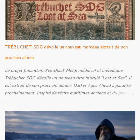
Sense Of Fear
TRÉBUCHET SDG dévoile un nouveau morceau extrait de son
prochain album
Le projet finlandais d’UnBlack Metal médiéval et mélodique
Trébuchet SDG dévoile un nouveau titre intitulé "Lost at Sea". Il
est extrait de son prochain album, Darker Ages Ahead à paraître
prochainement. Inspiré de récits maritimes anciens et du passage
de l’Évangile selon Matthieu 14:30-33, le morceau met en scène
un marin confronté à une tempête et à la perspective de la mort.
Derrière cette imagerie, le groupe développe un propos autour de
la persévérance et de l’espoir face aux épreuves, alors que le
personnage finit par retrouver la force de continuer malgré les
ténèbres qui l’entourent.