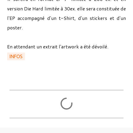
version Die Hard limitée à 30ex. elle sera constituée de
l'EP accompagné d'un t-Shirt, d'un stickers et d'un
poster.
En attendant un extrait l'artwork a été dévoilé.
INFOS
C
o
m
m
e