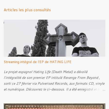
n
Articles les plus consultés
t
a
i
r
e
s
Streaming intégral de l'EP de HATING LIFE
Le projet espagnol Hating Life (Death Metal) a dévoilé
l'intégralité de son premier EP intitulé Revenge From Beyond ,
sorti ce 27 février via Pulverised Records, aux formats CD, vinyle
et numérique. Découvrez le ci-dessous. Il a été enregistré et mixé
par Santi et l'artwork a été réalisé par Luxi Lahtinen. Tracklist: 01.
Into The Grave 02. The Eternal Embrace 03. A Somber Night 04.
Rebellion Against The Vile 05. Revenge From Beyond 06. The