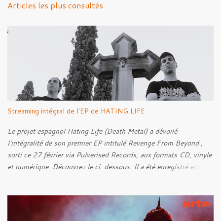
Articles les plus consultés
t
a
i
r
e
s
Streaming intégral de l'EP de HATING LIFE
Le projet espagnol Hating Life (Death Metal) a dévoilé
l'intégralité de son premier EP intitulé Revenge From Beyond ,
sorti ce 27 février via Pulverised Records, aux formats CD, vinyle
et numérique. Découvrez le ci-dessous. Il a été enregistré et mixé
par Santi et l'artwork a été réalisé par Luxi Lahtinen. Tracklist: 01.
Into The Grave 02. The Eternal Embrace 03. A Somber Night 04.
Rebellion Against The Vile 05. Revenge From Beyond 06. The
Sense Of Fear