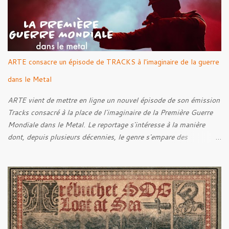
ARTE consacre un épisode de TRACKS à l'imaginaire de la guerre
dans le Metal
ARTE vient de mettre en ligne un nouvel épisode de son émission
Tracks consacré à la place de l'imaginaire de la Première Guerre
Mondiale dans le Metal. Le reportage s'intéresse à la manière
dont, depuis plusieurs décennies, le genre s'empare des
représentations de la Grande Guerre, entre démarche mémorielle,
regard critique et fascination pour ses symboles. Pour alimenter
cette réflexion, Tracks est allé à la rencontre de Noise (
Kanonenfieber ) et de Dmytro Kumar ( 1914 ), qui reviennent sur
leur intérêt pour la Première Guerre mondiale. Le documentaire
donne également la parole au producteur Kristian "Kohle"
Kohlmannslehner, collaborateur de 1914 , ainsi qu'à l'historien