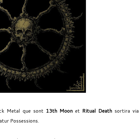
lack Metal que sont
13th Moon
et
Ritual Death
sortira vi
atur Possessions.