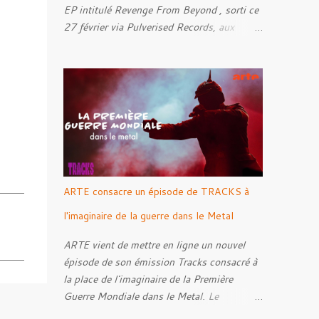
EP intitulé Revenge From Beyond , sorti ce
27 février via Pulverised Records, aux
formats CD, vinyle et numérique.
Découvrez le ci-dessous. Il a été enregistré
et mixé par Santi et l'artwork a été réalisé
par Luxi Lahtinen. Tracklist: 01. Into The
Grave 02. The Eternal Embrace 03. A
Somber Night 04. Rebellion Against The
Vile 05. Revenge From Beyond 06. The
Sense Of Fear
ARTE consacre un épisode de TRACKS à
l'imaginaire de la guerre dans le Metal
ARTE vient de mettre en ligne un nouvel
épisode de son émission Tracks consacré à
la place de l'imaginaire de la Première
Guerre Mondiale dans le Metal. Le
reportage s'intéresse à la manière dont,