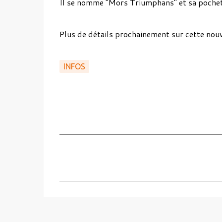
Il se nomme "Mors Triumphans" et sa pochet
Plus de détails prochainement sur cette nouv
INFOS
C
o
m
m
e
n