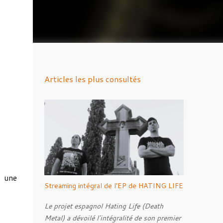
Articles les plus consultés
a une
Streaming intégral de l'EP de HATING LIFE
Le projet espagnol Hating Life (Death
Metal) a dévoilé l'intégralité de son premier