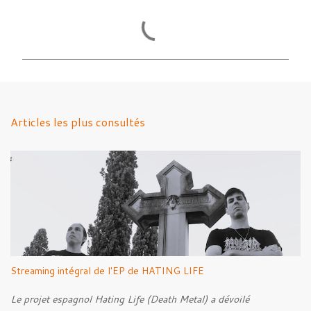
C
o
m
m
e
n
Articles les plus consultés
t
a
i
r
e
s
Streaming intégral de l'EP de HATING LIFE
Le projet espagnol Hating Life (Death Metal) a dévoilé