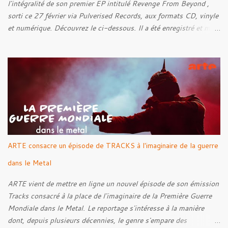
l'intégralité de son premier EP intitulé Revenge From Beyond ,
sorti ce 27 février via Pulverised Records, aux formats CD, vinyle
et numérique. Découvrez le ci-dessous. Il a été enregistré et mixé
par Santi et l'artwork a été réalisé par Luxi Lahtinen. Tracklist: 01.
Into The Grave 02. The Eternal Embrace 03. A Somber Night 04.
Rebellion Against The Vile 05. Revenge From Beyond 06. The
Sense Of Fear
ARTE consacre un épisode de TRACKS à l'imaginaire de la guerre
dans le Metal
ARTE vient de mettre en ligne un nouvel épisode de son émission
Tracks consacré à la place de l'imaginaire de la Première Guerre
Mondiale dans le Metal. Le reportage s'intéresse à la manière
dont, depuis plusieurs décennies, le genre s'empare des