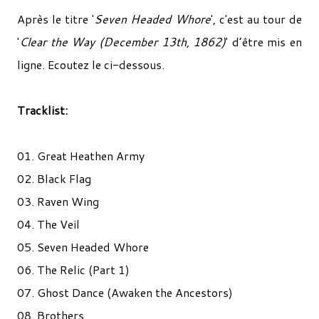
Après le titre '
Seven Headed Whore
', c'est au tour de
'
Clear the Way (December 13th, 1862)
' d’être mis en
ligne. Ecoutez le ci-dessous.
Tracklist:
01.
Great Heathen Army
02.
Black Flag
03.
Raven Wing
04.
The Veil
05.
Seven Headed Whore
06.
The Relic (Part 1)
07.
Ghost Dance (Awaken the Ancestors)
08.
Brothers