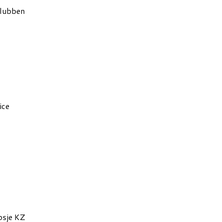
lubben
ice
osje KZ