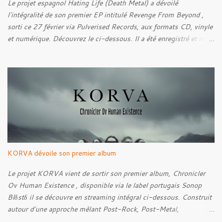
Le projet espagnol Hating Life (Death Metal) a dévoilé
l'intégralité de son premier EP intitulé Revenge From Beyond ,
sorti ce 27 février via Pulverised Records, aux formats CD, vinyle
et numérique. Découvrez le ci-dessous. Il a été enregistré et mixé
par Santi et l'artwork a été réalisé par Luxi Lahtinen. Tracklist: 01.
Into The Grave 02. The Eternal Embrace 03. A Somber Night 04.
Rebellion Against The Vile 05. Revenge From Beyond 06. The
Sense Of Fear
KORVA dévoile son premier album
Le projet KORVA vient de sortir son premier album, Chronicler
Ov Human Existence , disponible via le label portugais Sonop
Blδstδ il se découvre en streaming intégral ci-dessous. Construit
autour d'une approche mêlant Post-Rock, Post-Metal,
atmosphères Black Metal et textures éthérées, KORVA développe