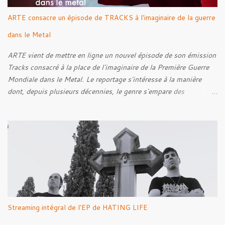
ARTE consacre un épisode de TRACKS à l'imaginaire de la guerre
dans le Metal
ARTE vient de mettre en ligne un nouvel épisode de son émission
Tracks consacré à la place de l'imaginaire de la Première Guerre
Mondiale dans le Metal. Le reportage s'intéresse à la manière
dont, depuis plusieurs décennies, le genre s'empare des
représentations de la Grande Guerre, entre démarche mémorielle,
regard critique et fascination pour ses symboles. Pour alimenter
cette réflexion, Tracks est allé à la rencontre de Noise (
Kanonenfieber ) et de Dmytro Kumar ( 1914 ), qui reviennent sur
leur intérêt pour la Première Guerre mondiale. Le documentaire
donne également la parole au producteur Kristian "Kohle"
Kohlmannslehner, collaborateur de 1914 , ainsi qu'à l'historien
Ralf Raths, directeur du Musée allemand des blindés de Munster,
afin d'interroger plus largement la place des images de guerre
Streaming intégral de l'EP de HATING LIFE
dans l'esthétique et l'imaginaire du Metal. Le reportage est à
découvrir ci-dessous :