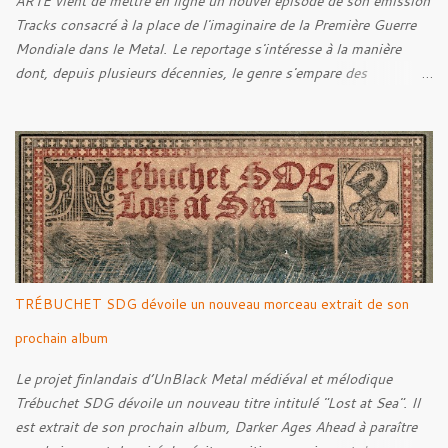
ARTE vient de mettre en ligne un nouvel épisode de son émission
Tracks consacré à la place de l'imaginaire de la Première Guerre
Mondiale dans le Metal. Le reportage s'intéresse à la manière
dont, depuis plusieurs décennies, le genre s'empare des
représentations de la Grande Guerre, entre démarche mémorielle,
regard critique et fascination pour ses symboles. Pour alimenter
cette réflexion, Tracks est allé à la rencontre de Noise (
Kanonenfieber ) et de Dmytro Kumar ( 1914 ), qui reviennent sur
leur intérêt pour la Première Guerre mondiale. Le documentaire
donne également la parole au producteur Kristian "Kohle"
Kohlmannslehner, collaborateur de 1914 , ainsi qu'à l'historien
Ralf Raths, directeur du Musée allemand des blindés de Munster,
afin d'interroger plus largement la place des images de guerre
TRÉBUCHET SDG dévoile un nouveau morceau extrait de son
dans l'esthétique et l'imaginaire du Metal. Le reportage est à
découvrir ci-dessous :
prochain album
Le projet finlandais d’UnBlack Metal médiéval et mélodique
Trébuchet SDG dévoile un nouveau titre intitulé "Lost at Sea". Il
est extrait de son prochain album, Darker Ages Ahead à paraître