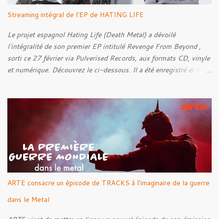
Streaming intégral de l'EP de HATING LIFE
Le projet espagnol Hating Life (Death Metal) a dévoilé
l'intégralité de son premier EP intitulé Revenge From Beyond ,
sorti ce 27 février via Pulverised Records, aux formats CD, vinyle
et numérique. Découvrez le ci-dessous. Il a été enregistré et mixé
par Santi et l'artwork a été réalisé par Luxi Lahtinen. Tracklist: 01.
Into The Grave 02. The Eternal Embrace 03. A Somber Night 04.
Rebellion Against The Vile 05. Revenge From Beyond 06. The
Sense Of Fear
ARTE consacre un épisode de TRACKS à l'imaginaire de la guerre
dans le Metal