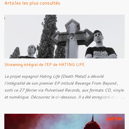
Articles les plus consultés
t
a
i
r
e
s
Streaming intégral de l'EP de HATING LIFE
Le projet espagnol Hating Life (Death Metal) a dévoilé
l'intégralité de son premier EP intitulé Revenge From Beyond ,
sorti ce 27 février via Pulverised Records, aux formats CD, vinyle
et numérique. Découvrez le ci-dessous. Il a été enregistré et mixé
par Santi et l'artwork a été réalisé par Luxi Lahtinen. Tracklist: 01.
Into The Grave 02. The Eternal Embrace 03. A Somber Night 04.
Rebellion Against The Vile 05. Revenge From Beyond 06. The
Sense Of Fear