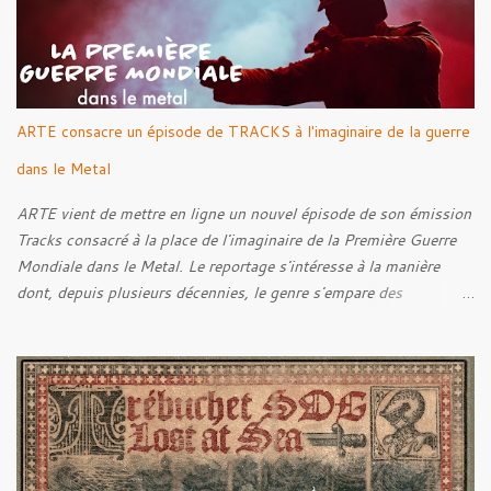
ARTE consacre un épisode de TRACKS à l'imaginaire de la guerre
dans le Metal
ARTE vient de mettre en ligne un nouvel épisode de son émission
Tracks consacré à la place de l'imaginaire de la Première Guerre
Mondiale dans le Metal. Le reportage s'intéresse à la manière
dont, depuis plusieurs décennies, le genre s'empare des
représentations de la Grande Guerre, entre démarche mémorielle,
regard critique et fascination pour ses symboles. Pour alimenter
cette réflexion, Tracks est allé à la rencontre de Noise (
Kanonenfieber ) et de Dmytro Kumar ( 1914 ), qui reviennent sur
leur intérêt pour la Première Guerre mondiale. Le documentaire
donne également la parole au producteur Kristian "Kohle"
Kohlmannslehner, collaborateur de 1914 , ainsi qu'à l'historien