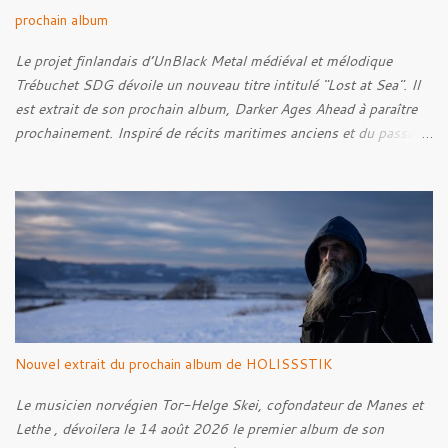
prochain album
Le projet finlandais d’UnBlack Metal médiéval et mélodique
Trébuchet SDG dévoile un nouveau titre intitulé "Lost at Sea". Il
est extrait de son prochain album, Darker Ages Ahead à paraître
prochainement. Inspiré de récits maritimes anciens et du passage
de l’Évangile selon Matthieu 14:30-33, le morceau met en scène
un marin confronté à une tempête et à la perspective de la mort.
Derrière cette imagerie, le groupe développe un propos autour de
la persévérance et de l’espoir face aux épreuves, alors que le
personnage finit par retrouver la force de continuer malgré les
ténèbres qui l’entourent.
Nouvel extrait du prochain album de HOLISSSTIK
Le musicien norvégien Tor-Helge Skei, cofondateur de Manes et
Lethe , dévoilera le 14 août 2026 le premier album de son