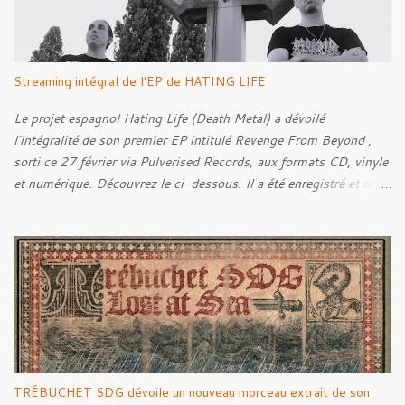
e
s
Streaming intégral de l'EP de HATING LIFE
Le projet espagnol Hating Life (Death Metal) a dévoilé
l'intégralité de son premier EP intitulé Revenge From Beyond ,
sorti ce 27 février via Pulverised Records, aux formats CD, vinyle
et numérique. Découvrez le ci-dessous. Il a été enregistré et mixé
par Santi et l'artwork a été réalisé par Luxi Lahtinen. Tracklist: 01.
Into The Grave 02. The Eternal Embrace 03. A Somber Night 04.
Rebellion Against The Vile 05. Revenge From Beyond 06. The
Sense Of Fear
TRÉBUCHET SDG dévoile un nouveau morceau extrait de son