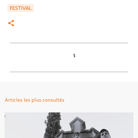
FESTIVAL
C
o
m
m
e
n
Articles les plus consultés
t
a
i
r