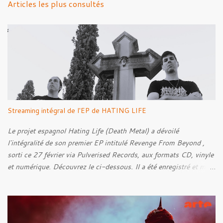
Articles les plus consultés
t
a
i
r
e
s
Streaming intégral de l'EP de HATING LIFE
Le projet espagnol Hating Life (Death Metal) a dévoilé
l'intégralité de son premier EP intitulé Revenge From Beyond ,
sorti ce 27 février via Pulverised Records, aux formats CD, vinyle
et numérique. Découvrez le ci-dessous. Il a été enregistré et mixé
par Santi et l'artwork a été réalisé par Luxi Lahtinen. Tracklist: 01.
Into The Grave 02. The Eternal Embrace 03. A Somber Night 04.
Rebellion Against The Vile 05. Revenge From Beyond 06. The
Sense Of Fear