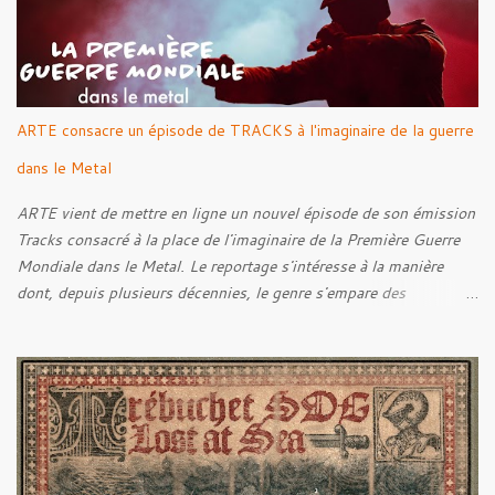
ARTE consacre un épisode de TRACKS à l'imaginaire de la guerre
dans le Metal
ARTE vient de mettre en ligne un nouvel épisode de son émission
Tracks consacré à la place de l'imaginaire de la Première Guerre
Mondiale dans le Metal. Le reportage s'intéresse à la manière
dont, depuis plusieurs décennies, le genre s'empare des
représentations de la Grande Guerre, entre démarche mémorielle,
regard critique et fascination pour ses symboles. Pour alimenter
cette réflexion, Tracks est allé à la rencontre de Noise (
Kanonenfieber ) et de Dmytro Kumar ( 1914 ), qui reviennent sur
leur intérêt pour la Première Guerre mondiale. Le documentaire
donne également la parole au producteur Kristian "Kohle"
Kohlmannslehner, collaborateur de 1914 , ainsi qu'à l'historien