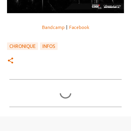
Bandcamp
|
Facebook
CHRONIQUE
INFOS
C
o
m
m
e
n