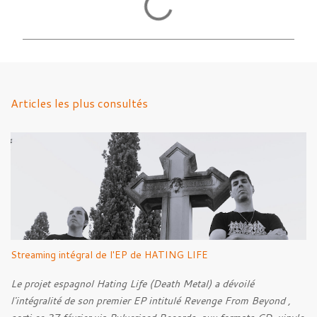
o
m
m
e
n
Articles les plus consultés
t
a
i
r
e
s
Streaming intégral de l'EP de HATING LIFE
Le projet espagnol Hating Life (Death Metal) a dévoilé
l'intégralité de son premier EP intitulé Revenge From Beyond ,