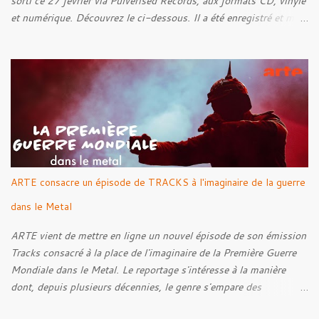
sorti ce 27 février via Pulverised Records, aux formats CD, vinyle
et numérique. Découvrez le ci-dessous. Il a été enregistré et mixé
par Santi et l'artwork a été réalisé par Luxi Lahtinen. Tracklist: 01.
Into The Grave 02. The Eternal Embrace 03. A Somber Night 04.
Rebellion Against The Vile 05. Revenge From Beyond 06. The
Sense Of Fear
ARTE consacre un épisode de TRACKS à l'imaginaire de la guerre
dans le Metal
ARTE vient de mettre en ligne un nouvel épisode de son émission
Tracks consacré à la place de l'imaginaire de la Première Guerre
Mondiale dans le Metal. Le reportage s'intéresse à la manière
dont, depuis plusieurs décennies, le genre s'empare des
représentations de la Grande Guerre, entre démarche mémorielle,