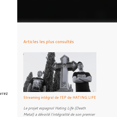
Articles les plus consultés
uvrez
Streaming intégral de l'EP de HATING LIFE
Le projet espagnol Hating Life (Death
Metal) a dévoilé l'intégralité de son premier