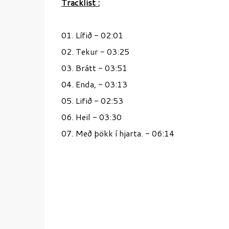
Tracklist :
01. Lífið - 02:01
02. Tekur - 03:25
03. Brátt - 03:51
04. Enda, - 03:13
05. Lifið - 02:53
06. Heil - 03:30
07. Með þökk í hjarta. - 06:14