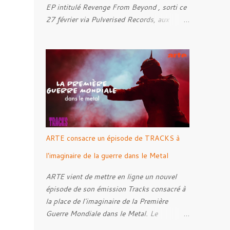
EP intitulé Revenge From Beyond , sorti ce
27 février via Pulverised Records, aux
formats CD, vinyle et numérique.
Découvrez le ci-dessous. Il a été enregistré
et mixé par Santi et l'artwork a été réalisé
par Luxi Lahtinen. Tracklist: 01. Into The
Grave 02. The Eternal Embrace 03. A
Somber Night 04. Rebellion Against The
Vile 05. Revenge From Beyond 06. The
Sense Of Fear
ARTE consacre un épisode de TRACKS à
l'imaginaire de la guerre dans le Metal
ARTE vient de mettre en ligne un nouvel
épisode de son émission Tracks consacré à
la place de l'imaginaire de la Première
Guerre Mondiale dans le Metal. Le
reportage s'intéresse à la manière dont,