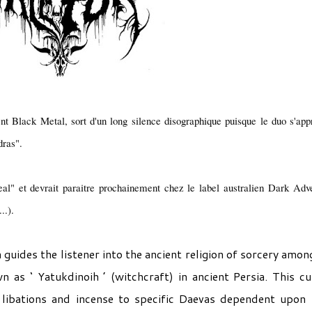
nt Black Metal, sort d'un long silence disographique puisque le duo s'app
dras".
al" et devrait paraitre prochainement chez le label australien Dark Adv
..).
uides the listener into the ancient religion of sorcery amon
as ‘ Yatukdinoih ’ (witchcraft) in ancient Persia. This cu
 libations and incense to specific Daevas dependent upon 