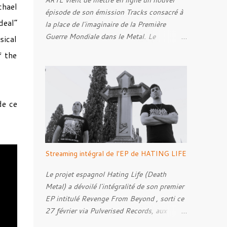
ARTE vient de mettre en ligne un nouvel
chael
épisode de son émission Tracks consacré à
deal”
la place de l'imaginaire de la Première
Guerre Mondiale dans le Metal. Le
sical
reportage s'intéresse à la manière dont,
f the
depuis plusieurs décennies, le genre
s'empare des représentations de la Grande
Guerre, entre démarche mémorielle, regard
critique et fascination pour ses symboles.
de ce
Pour alimenter cette réflexion, Tracks est
allé à la rencontre de Noise ( Kanonenfieber
) et de Dmytro Kumar ( 1914 ), qui
reviennent sur leur intérêt pour la Première
Streaming intégral de l'EP de HATING LIFE
Guerre mondiale. Le documentaire donne
également la parole au producteur Kristian
Le projet espagnol Hating Life (Death
"Kohle" Kohlmannslehner, collaborateur de
Metal) a dévoilé l'intégralité de son premier
1914 , ainsi qu'à l'historien Ralf Raths,
EP intitulé Revenge From Beyond , sorti ce
directeur du Musée allemand des blindés de
27 février via Pulverised Records, aux
Munster, afin d'interroger plus largement la
formats CD, vinyle et numérique.