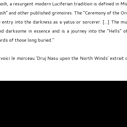
oih, a resurgent modern Luciferian tradition is defined in Mi
h” and other published grimoires. The “Ceremony of the Or
e entry into the darkness as a yatus or sorcerer. [...] The mu
nd darksome in essence and is a journey into the “Hells” o
ards of those long buried."
, voici le morceau 'Druj Nasu upon the North Winds' extrait 