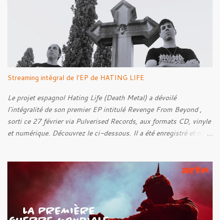
i
r
e
s
Streaming intégral de l'EP de HATING LIFE
Le projet espagnol Hating Life (Death Metal) a dévoilé
l'intégralité de son premier EP intitulé Revenge From Beyond ,
sorti ce 27 février via Pulverised Records, aux formats CD, vinyle
et numérique. Découvrez le ci-dessous. Il a été enregistré et mixé
par Santi et l'artwork a été réalisé par Luxi Lahtinen. Tracklist: 01.
Into The Grave 02. The Eternal Embrace 03. A Somber Night 04.
Rebellion Against The Vile 05. Revenge From Beyond 06. The
Sense Of Fear