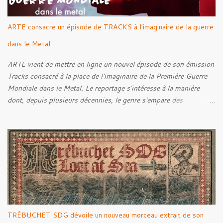
ARTE consacre un épisode de TRACKS à l'imaginaire de la guerre
dans le Metal
ARTE vient de mettre en ligne un nouvel épisode de son émission
Tracks consacré à la place de l'imaginaire de la Première Guerre
Mondiale dans le Metal. Le reportage s'intéresse à la manière
dont, depuis plusieurs décennies, le genre s'empare des
représentations de la Grande Guerre, entre démarche mémorielle,
regard critique et fascination pour ses symboles. Pour alimenter
cette réflexion, Tracks est allé à la rencontre de Noise (
Kanonenfieber ) et de Dmytro Kumar ( 1914 ), qui reviennent sur
leur intérêt pour la Première Guerre mondiale. Le documentaire
donne également la parole au producteur Kristian "Kohle"
Kohlmannslehner, collaborateur de 1914 , ainsi qu'à l'historien
Ralf Raths, directeur du Musée allemand des blindés de Munster,
afin d'interroger plus largement la place des images de guerre
TRÉBUCHET SDG dévoile un nouveau morceau extrait de son
dans l'esthétique et l'imaginaire du Metal. Le reportage est à