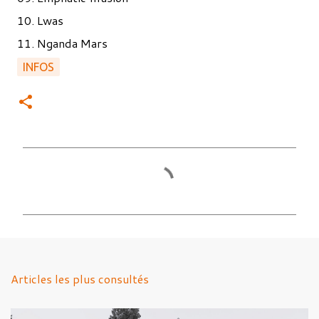
10. Lwas
11. Nganda Mars
INFOS
C
o
m
m
e
n
Articles les plus consultés
t
a