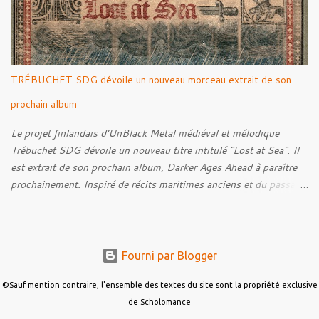
leur intérêt pour la Première Guerre mondiale. Le documentaire
donne également la parole au producteur Kristian "Kohle"
Kohlmannslehner, collaborateur de 1914 , ainsi qu'à l'historien
Ralf Raths, directeur du Musée allemand des blindés de Munster,
afin d'interroger plus largement la place des images de guerre
TRÉBUCHET SDG dévoile un nouveau morceau extrait de son
dans l'esthétique et l'imaginaire du Metal. Le reportage est à
découvrir ci-dessous :
prochain album
Le projet finlandais d’UnBlack Metal médiéval et mélodique
Trébuchet SDG dévoile un nouveau titre intitulé "Lost at Sea". Il
est extrait de son prochain album, Darker Ages Ahead à paraître
prochainement. Inspiré de récits maritimes anciens et du passage
de l’Évangile selon Matthieu 14:30-33, le morceau met en scène
un marin confronté à une tempête et à la perspective de la mort.
Derrière cette imagerie, le groupe développe un propos autour de
la persévérance et de l’espoir face aux épreuves, alors que le
Fourni par Blogger
personnage finit par retrouver la force de continuer malgré les
ténèbres qui l’entourent.
©Sauf mention contraire, l'ensemble des textes du site sont la propriété exclusive
de Scholomance