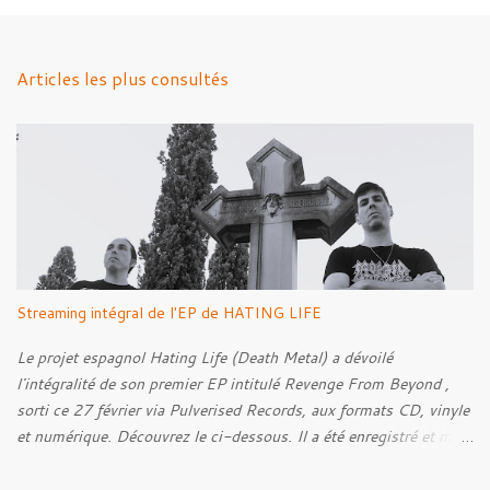
m
e
n
Articles les plus consultés
t
a
i
r
e
s
Streaming intégral de l'EP de HATING LIFE
Le projet espagnol Hating Life (Death Metal) a dévoilé
l'intégralité de son premier EP intitulé Revenge From Beyond ,
sorti ce 27 février via Pulverised Records, aux formats CD, vinyle
et numérique. Découvrez le ci-dessous. Il a été enregistré et mixé
par Santi et l'artwork a été réalisé par Luxi Lahtinen. Tracklist: 01.
Into The Grave 02. The Eternal Embrace 03. A Somber Night 04.