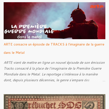
Rebellion Against The Vile 05. Revenge From Beyond 06. The
Sense Of Fear
ARTE consacre un épisode de TRACKS à l'imaginaire de la guerre
dans le Metal
ARTE vient de mettre en ligne un nouvel épisode de son émission
Tracks consacré à la place de l'imaginaire de la Première Guerre
Mondiale dans le Metal. Le reportage s'intéresse à la manière
dont, depuis plusieurs décennies, le genre s'empare des
représentations de la Grande Guerre, entre démarche mémorielle,
regard critique et fascination pour ses symboles. Pour alimenter
cette réflexion, Tracks est allé à la rencontre de Noise (
Kanonenfieber ) et de Dmytro Kumar ( 1914 ), qui reviennent sur