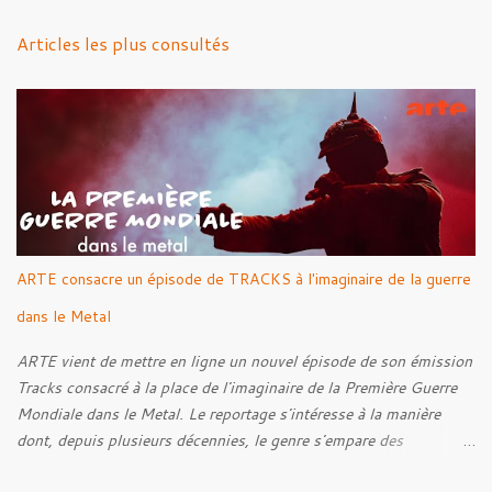
n
Articles les plus consultés
t
a
i
r
e
s
ARTE consacre un épisode de TRACKS à l'imaginaire de la guerre
dans le Metal
ARTE vient de mettre en ligne un nouvel épisode de son émission
Tracks consacré à la place de l'imaginaire de la Première Guerre
Mondiale dans le Metal. Le reportage s'intéresse à la manière
dont, depuis plusieurs décennies, le genre s'empare des
représentations de la Grande Guerre, entre démarche mémorielle,