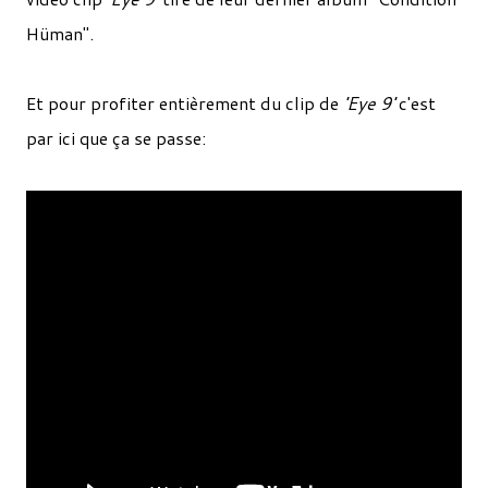
Hüman".
Et pour profiter entièrement du clip de
'Eye 9'
c'est
par ici que ça se passe: