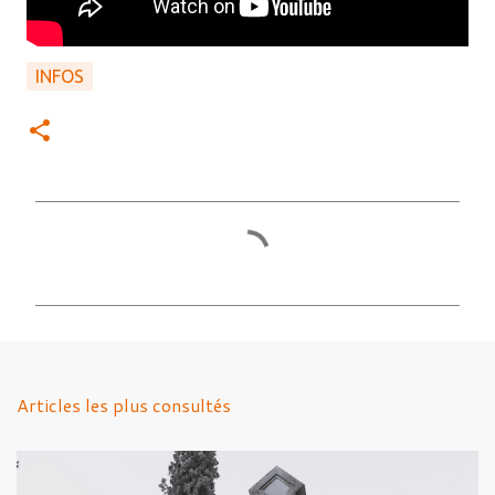
INFOS
C
o
m
m
e
n
Articles les plus consultés
t
a
i