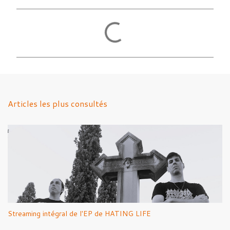
C
o
m
m
e
n
Articles les plus consultés
t
a
i
r
e
s
Streaming intégral de l'EP de HATING LIFE