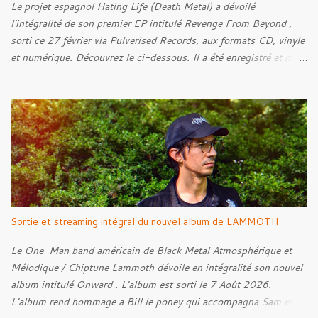
Le projet espagnol Hating Life (Death Metal) a dévoilé
l'intégralité de son premier EP intitulé Revenge From Beyond ,
sorti ce 27 février via Pulverised Records, aux formats CD, vinyle
et numérique. Découvrez le ci-dessous. Il a été enregistré et mixé
par Santi et l'artwork a été réalisé par Luxi Lahtinen. Tracklist: 01.
Into The Grave 02. The Eternal Embrace 03. A Somber Night 04.
Rebellion Against The Vile 05. Revenge From Beyond 06. The
Sense Of Fear
Sortie et streaming intégral du nouvel album de LAMMOTH
Le One-Man band américain de Black Metal Atmosphérique et
Mélodique / Chiptune Lammoth dévoile en intégralité son nouvel
album intitulé Onward . L'album est sorti le 7 Août 2026.
L'album rend hommage a Bill le poney qui accompagna Sam et