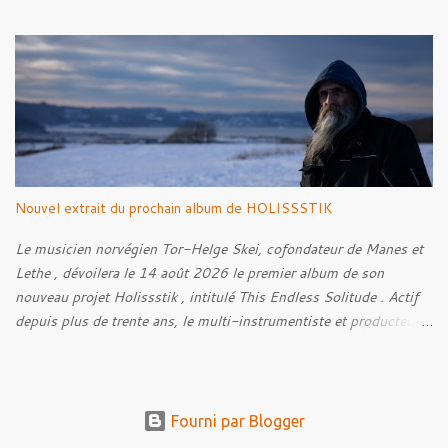
Frodon à Fondcombe, et à l'extérieur de la Porte-Ouest de la
Moria, Bill fut relâché dans la nature. Tracklist : 01. Poor Old
Half-Starved Pony 02. To Be Free (Bill) 03. A Gardener - 04:05
04. Farewell, Good Beast of Burden 05. A Fox Passing Through
the Woods on Business of Their Own 06. The Road to Bree 07.
We Were Born to Suffer 08. Horsethieving 09. A Final Parting
Onward de Lammoth
Nouvel extrait du prochain album de HOLISSSTIK
Le musicien norvégien Tor-Helge Skei, cofondateur de Manes et
Lethe , dévoilera le 14 août 2026 le premier album de son
nouveau projet Holissstik , intitulé This Endless Solitude . Actif
depuis plus de trente ans, le multi-instrumentiste et producteur
poursuit son exploration des musiques extrêmes et
expérimentales avec un album qui mêle Black Metal, Doom, Trip-
Hop, musique industrielle et influences avant-gardistes. Conçu
autour de thématiques telles que la solitude, les angoisses et les
Fourni par Blogger
pensées intrusives, This Endless Solitude se veut également une