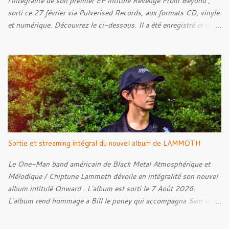
l'intégralité de son premier EP intitulé Revenge From Beyond ,
sorti ce 27 février via Pulverised Records, aux formats CD, vinyle
et numérique. Découvrez le ci-dessous. Il a été enregistré et mixé
par Santi et l'artwork a été réalisé par Luxi Lahtinen. Tracklist: 01.
Into The Grave 02. The Eternal Embrace 03. A Somber Night 04.
Rebellion Against The Vile 05. Revenge From Beyond 06. The
Sense Of Fear
Sortie et streaming intégral du nouvel album de LAMMOTH
Le One-Man band américain de Black Metal Atmosphérique et
Mélodique / Chiptune Lammoth dévoile en intégralité son nouvel
album intitulé Onward . L'album est sorti le 7 Août 2026.
L'album rend hommage a Bill le poney qui accompagna Sam et
Frodon à Fondcombe, et à l'extérieur de la Porte-Ouest de la
Moria, Bill fut relâché dans la nature. Tracklist : 01. Poor Old