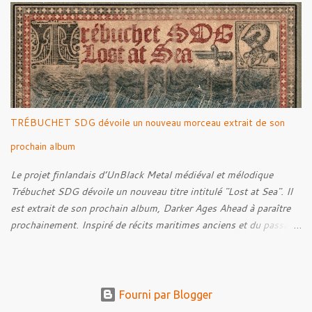
Half-Starved Pony 02. To Be Free (Bill) 03. A Gardener - 04:05
04. Farewell, Good Beast of Burden 05. A Fox Passing Through
the Woods on Business of Their Own 06. The Road to Bree 07.
We Were Born to Suffer 08. Horsethieving 09. A Final Parting
Onward de Lammoth
TRÉBUCHET SDG dévoile un nouveau morceau extrait de son
prochain album
Le projet finlandais d’UnBlack Metal médiéval et mélodique
Trébuchet SDG dévoile un nouveau titre intitulé "Lost at Sea". Il
est extrait de son prochain album, Darker Ages Ahead à paraître
prochainement. Inspiré de récits maritimes anciens et du passage
de l’Évangile selon Matthieu 14:30-33, le morceau met en scène
un marin confronté à une tempête et à la perspective de la mort.
Derrière cette imagerie, le groupe développe un propos autour de
la persévérance et de l’espoir face aux épreuves, alors que le
Fourni par Blogger
personnage finit par retrouver la force de continuer malgré les