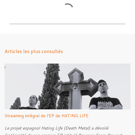
C
o
m
m
e
n
Articles les plus consultés
t
a
i
r
e
s
Streaming intégral de l'EP de HATING LIFE
Le projet espagnol Hating Life (Death Metal) a dévoilé