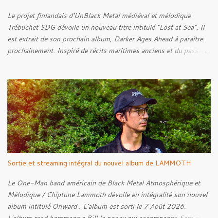
Le projet finlandais d’UnBlack Metal médiéval et mélodique
Trébuchet SDG dévoile un nouveau titre intitulé "Lost at Sea". Il
est extrait de son prochain album, Darker Ages Ahead à paraître
prochainement. Inspiré de récits maritimes anciens et du passage
de l’Évangile selon Matthieu 14:30-33, le morceau met en scène
un marin confronté à une tempête et à la perspective de la mort.
Derrière cette imagerie, le groupe développe un propos autour de
la persévérance et de l’espoir face aux épreuves, alors que le
personnage finit par retrouver la force de continuer malgré les
ténèbres qui l’entourent.
Sortie et streaming intégral du nouvel album de LAMMOTH
Le One-Man band américain de Black Metal Atmosphérique et
Mélodique / Chiptune Lammoth dévoile en intégralité son nouvel
album intitulé Onward . L'album est sorti le 7 Août 2026.