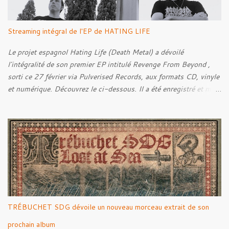
s
Streaming intégral de l'EP de HATING LIFE
Le projet espagnol Hating Life (Death Metal) a dévoilé
l'intégralité de son premier EP intitulé Revenge From Beyond ,
sorti ce 27 février via Pulverised Records, aux formats CD, vinyle
et numérique. Découvrez le ci-dessous. Il a été enregistré et mixé
par Santi et l'artwork a été réalisé par Luxi Lahtinen. Tracklist: 01.
Into The Grave 02. The Eternal Embrace 03. A Somber Night 04.
Rebellion Against The Vile 05. Revenge From Beyond 06. The
Sense Of Fear
TRÉBUCHET SDG dévoile un nouveau morceau extrait de son
prochain album