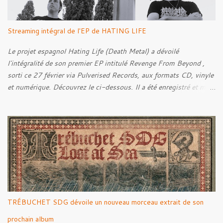
s
Streaming intégral de l'EP de HATING LIFE
Le projet espagnol Hating Life (Death Metal) a dévoilé
l'intégralité de son premier EP intitulé Revenge From Beyond ,
sorti ce 27 février via Pulverised Records, aux formats CD, vinyle
et numérique. Découvrez le ci-dessous. Il a été enregistré et mixé
par Santi et l'artwork a été réalisé par Luxi Lahtinen. Tracklist: 01.
Into The Grave 02. The Eternal Embrace 03. A Somber Night 04.
Rebellion Against The Vile 05. Revenge From Beyond 06. The
Sense Of Fear
TRÉBUCHET SDG dévoile un nouveau morceau extrait de son
prochain album