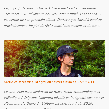
Le projet finlandais d’UnBlack Metal médiéval et mélodique
Trébuchet SDG dévoile un nouveau titre intitulé "Lost at Sea". Il
est extrait de son prochain album, Darker Ages Ahead à paraître
prochainement. Inspiré de récits maritimes anciens et du passage
de l’Évangile selon Matthieu 14:30-33, le morceau met en scène
un marin confronté à une tempête et à la perspective de la mort.
Derrière cette imagerie, le groupe développe un propos autour de
la persévérance et de l’espoir face aux épreuves, alors que le
personnage finit par retrouver la force de continuer malgré les
ténèbres qui l’entourent.
Sortie et streaming intégral du nouvel album de LAMMOTH
Le One-Man band américain de Black Metal Atmosphérique et
Mélodique / Chiptune Lammoth dévoile en intégralité son nouvel
album intitulé Onward . L'album est sorti le 7 Août 2026.