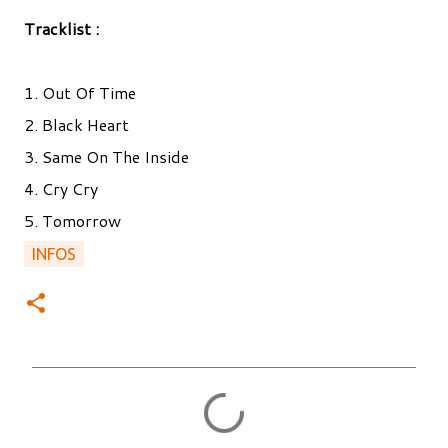
Tracklist :
1. Out Of Time
2. Black Heart
3. Same On The Inside
4. Cry Cry
5. Tomorrow
INFOS
C
o