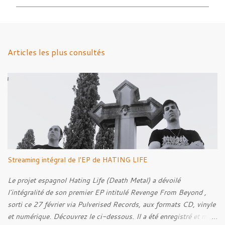
m
m
e
n
Articles les plus consultés
t
a
i
r
e
s
Streaming intégral de l'EP de HATING LIFE
Le projet espagnol Hating Life (Death Metal) a dévoilé
l'intégralité de son premier EP intitulé Revenge From Beyond ,
sorti ce 27 février via Pulverised Records, aux formats CD, vinyle
et numérique. Découvrez le ci-dessous. Il a été enregistré et mixé