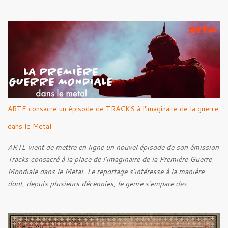
par Santi et l'artwork a été réalisé par Luxi Lahtinen. Tracklist: 01.
Into The Grave 02. The Eternal Embrace 03. A Somber Night 04.
Rebellion Against The Vile 05. Revenge From Beyond 06. The
Sense Of Fear
ARTE consacre un épisode de TRACKS à l'imaginaire de la guerre
dans le Metal
ARTE vient de mettre en ligne un nouvel épisode de son émission
Tracks consacré à la place de l'imaginaire de la Première Guerre
Mondiale dans le Metal. Le reportage s'intéresse à la manière
dont, depuis plusieurs décennies, le genre s'empare des
représentations de la Grande Guerre, entre démarche mémorielle,
regard critique et fascination pour ses symboles. Pour alimenter
cette réflexion, Tracks est allé à la rencontre de Noise (